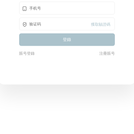
獲取驗證碼
賬号登錄
注冊賬号