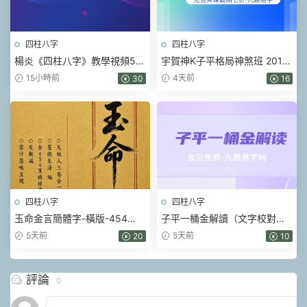
四柱八字
四柱八字
楊炎《四柱八字》教學視頻56
宇賀神K子平格局神煞班 2017
集
年 .pdf 452頁
15小時前
4天前
30
16
四柱八字
四柱八字
玉命金言簡體字-橫版-454
子平一桶金解讀（文字校對整
頁.pdf
理）.pdf 214頁
5天前
5天前
20
10
評論
0