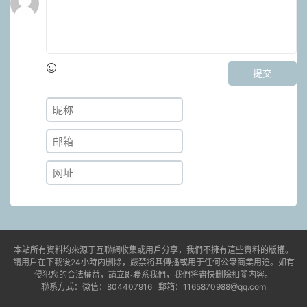
提交
本站所有資料均來源于互聯網收集或用戶分享，我們不擁有這些資料的版權。
請用戶在下載後24小時内删除，嚴禁将其傳播或用于任何公衆商業用途。如有
侵犯您的合法權益，請立即聯系我們，我們将盡快删除相關内容。
聯系方式：微信：804407916 郵箱：1165870988@qq.com