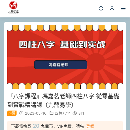
『八⁠字‎課程』馮嘉⁠茗‎老師⁠四‎柱八字 從零⁠基‎礎
到⁠實‎戰精⁠講‎課（九鼎易學）
推薦
2023-05-16
四柱八字
811
20
下載價格爲
九鼎币，VIP免費，請先
登錄