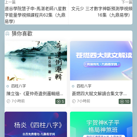
上一篇
下一篇
道谷學院慧子申-馬湛老師八星數
文元少 三才數字神斷預測學視頻
字能量學視頻課程共62集（九鼎
16集（九鼎易學）
易學）
猜你喜歡
四柱八字
四柱八字
陳立強-《夏仲奇遺例邏輯細解
蒼燃四大賦文解讀合集文字版
【第 1~7 篇】、》174頁–彩色
pdf
7小時前
7小時前
5
10
PDF電子書