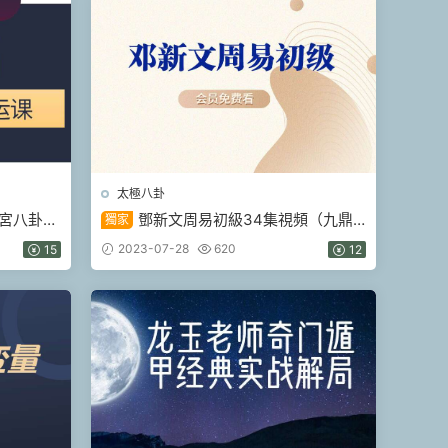
太極八卦
宮八卦簽
鄧新文周易初級34集視頻（九鼎
獨家
易學）
2023-07-28
620
15
12