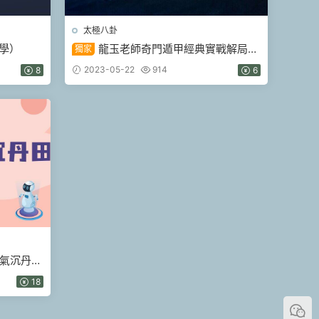
太極八卦
學）
龍玉老師奇門遁甲經典實戰解局視
獨家
頻6集（九鼎易學）
2023-05-22
914
8
6
何氣沉丹田
18