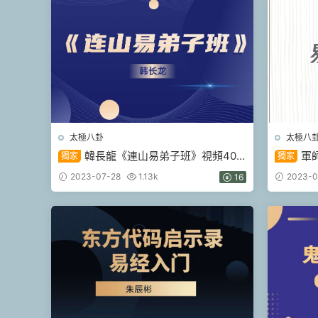
太極八卦
太極八
韓長龍《連山易弟子班》視頻40
軍
獨家
獨家
集（九鼎易學）
版）電子
2023-07-28
1.13k
2023-0
16