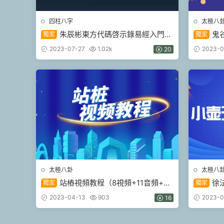
四柱八字
太極八
朱辰彬東方代碼啓示錄易經入門教
鬼
獨家
獨家
呈素材服務 錄音+文字(九鼎易學)
2023-07-27
1.02k
2023-0
20
太極八卦
太極八
站樁視頻教程（8視頻+11音頻+文
徐
獨家
獨家
檔）（九鼎易學）百度網盤分享
高清視頻
2023-04-13
903
2023-0
16