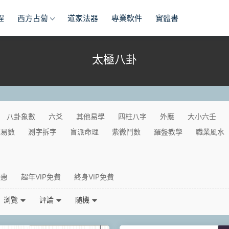
程
西方占蔔
道家法器
專業軟件
實體書
太極八卦
八卦象數
六爻
其他易學
四柱八字
外應
大小六壬
花易數
測字拆字
盲派命理
紫微鬥數
羅盤教學
職業風水
優惠
超年VIP免費
終身VIP免費
浏覽
評論
随機