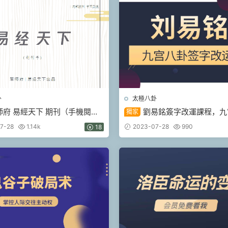
卦
太極八卦
師府 易經天下 期刊（手機閱讀
劉易銘簽字改運課程，九
獨家
書 九鼎易學
字法（九鼎易學）
7-28
1.14k
2023-07-28
990
18