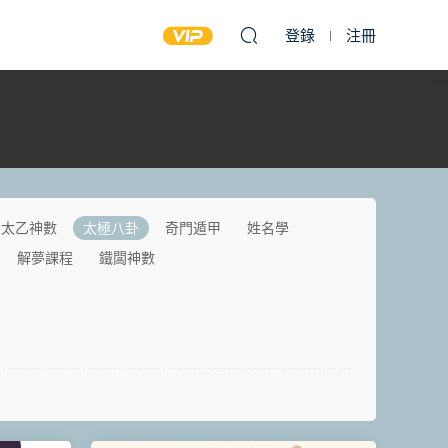
登錄
注冊
太乙神數
太極八卦
奇門遁甲
姓名學
解夢課程
鐵闆神數