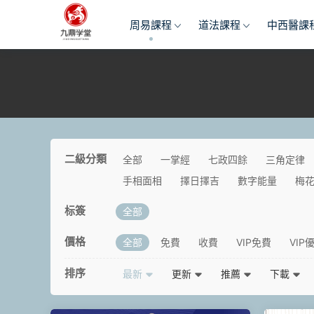
周易課程
道法課程
中西醫課
二級分類
全部
一掌經
七政四餘
三角定律
手相面相
擇日擇吉
數字能量
梅
标簽
全部
價格
全部
免費
收費
VIP免費
VIP
排序
最新
更新
推薦
下載