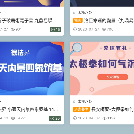
卦
太極八卦
谷子破局術電子書 九鼎易學
洛臣命運的變量（九鼎易
獨家
7-27
901
2023-07-27
706
15
卦
太極八卦
法昇 小壺天内景四象築基 14集
長安師智-太極拳如
道家養生
（九鼎易學）
16課時 （九鼎易學）
4-13
1.42k
2023-04-07
1.19k
20