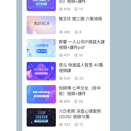
宗》視頻+課件
458
10
魏玉珍 闖三關 六集視頻
483
8
群響·一人公司IP搞錢大課
視頻+課件pdf
431
10
啓元 快速識人智慧 40集
視頻課
534
20
倪師傅·匕甲文化（房中
術）視頻+課件
656
28
六日老師 深度心理案例
(2026) 視頻16集
353
12