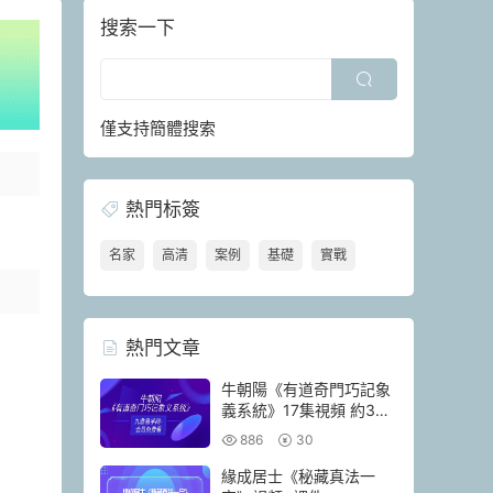
搜索一下
僅支持簡體搜索
熱門标簽
名家
高清
案例
基礎
實戰
熱門文章
牛朝陽《有道奇門巧記象
義系統》17集視頻 約3小
時
886
30
緣成居士《秘藏真法一