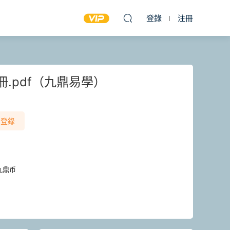
登錄
注冊
冊.pdf（九鼎易學）
登錄
九鼎币