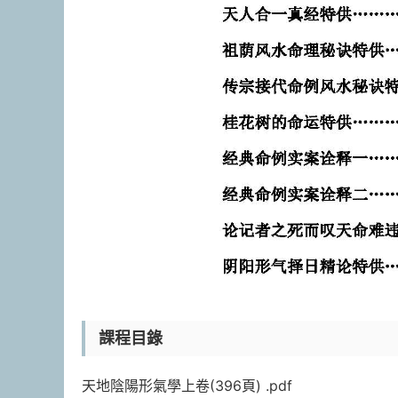
課程目錄
天地陰陽形氣學上卷(396頁) .pdf