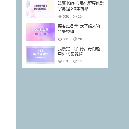
法赢老師-布局化解專修數
字易經 80集視頻
636
25
奕君姓名學–漢字識人術
11集視頻
603
20
張景寬-《真傳古奇門遁
甲》15集視頻
470
15