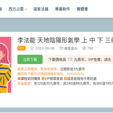
程
西方占蔔
道家法器
專業軟件
實體書
李法能 天地陰陽形氣學 上 中 下 三
PDF
2023-06-08
職業風水
794
18
立即下載
下載價格爲
九鼎币，VIP免費，請先
推薦注冊購買，售後有保障，
注冊即送3九鼎币
購買與下載任何問題請聯系微信：804407916
❶
課程如何購買
❷
VIP辦理會員
❸
成爲會員有什麽好處
充值優惠！
充120送30九鼎币，充240送88九鼎币，充360送140