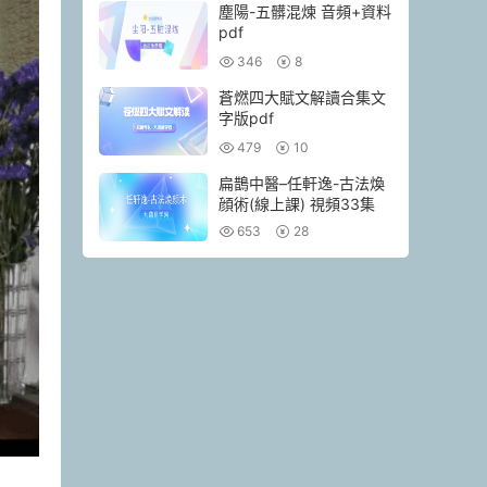
塵陽-五髒混煉 音頻+資料
pdf
346
8
蒼燃四大賦文解讀合集文
字版pdf
479
10
扁鵲中醫–任軒逸-古法煥
顔術(線上課) 視頻33集
653
28