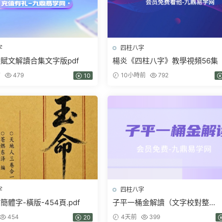
字
四柱八字
賦文解讀合集文字版pdf
楊炎《四柱八字》教學視頻56集
前
479
10小時前
792
10
字
四柱八字
體字-橫版-454頁.pdf
子平一桶金解讀（文字校對整
理）.pdf 214頁
454
4天前
399
20