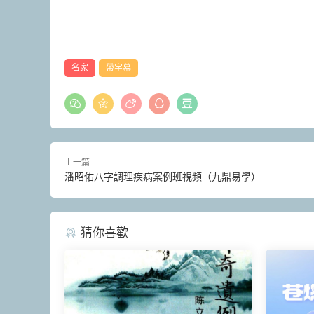
名家
帶字幕
上一篇
潘昭佑八字調理疾病案例班視頻（九鼎易學）
猜你喜歡