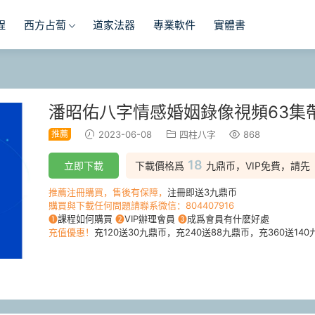
程
西方占蔔
道家法器
專業軟件
實體書
潘昭佑八字情感婚姻錄像視頻63集
推薦
2023-06-08
四柱八字
868
18
立即下載
下載價格爲
九鼎币，VIP免費，請先
推薦注冊購買，售後有保障，
注冊即送3九鼎币
購買與下載任何問題請聯系微信：804407916
❶
課程如何購買
❷
VIP辦理會員
❸
成爲會員有什麽好處
充值優惠！
充120送30九鼎币，充240送88九鼎币，充360送140