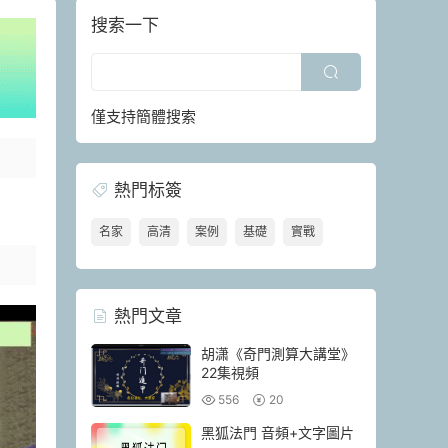
搜索一下
僅支持簡體搜索
熱門标簽
名家
高清
案例
基礎
實戰
熱門文章
胡潇《奇門測算大講堂》
22集視頻
556
20
黑狐法門 音頻+文字圖片