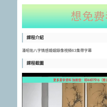
課程介紹
潘昭佑八字情感婚姻錄像視頻63集帶字幕
課程截圖