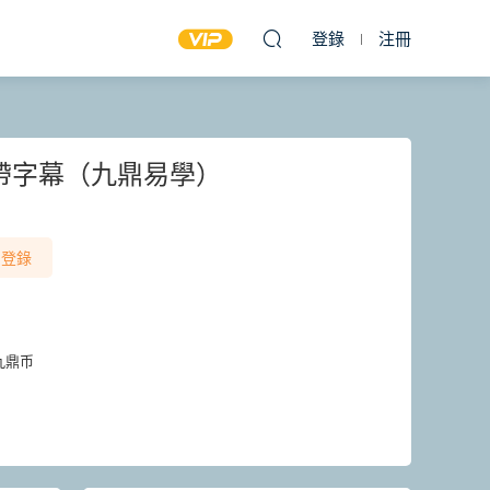
登錄
注冊
帶字幕（九鼎易學）
登錄
九鼎币