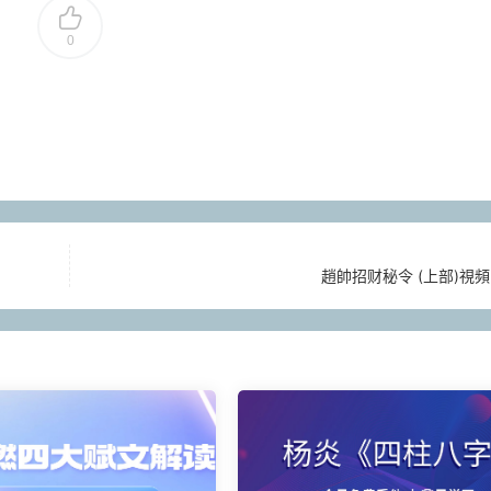
0
趙帥招财秘令 (上部)視