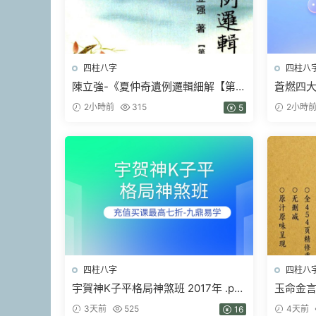
四柱八字
四柱八
陳立強-《夏仲奇遺例邏輯細解【第
蒼燃四大
1~7 篇】、》174頁–彩色PDF電子書
2小時前
315
2小時
5
四柱八字
四柱八
宇賀神K子平格局神煞班 2017年 .pdf
玉命金言簡
452頁
3天前
525
4天前
16