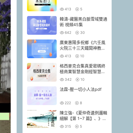
413
5
韓濤-藏醫黑白脈雪域雙通
術 視頻45集
642
30
廣東惠陽多祝鄉《六壬風
火院三十三天鐵闆神教》
4本pdf
413
10
格西麥克合集真愛密碼終
極商業智慧金剛經智慧人
生當和尚遇上鑽石
342
10
法霖-壓一切小人法pdf
222
8
陳立強-《夏仲奇遺例邏輯
細解【第 1~7 篇】、》
174頁–彩色PDF電子書
315
5