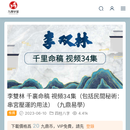
李雙林 千裏命稿 視頻34集（包括民間秘術：
串宮壓運的用法）（九鼎易學）
推薦
2023-06-10
四柱八字
4.41k
20
下載價格爲
九鼎币，VIP免費，請先
登錄