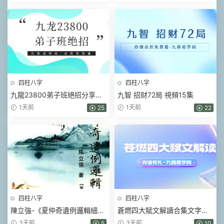
四柱八字
四柱八字
九龍23800弟子班絕招分享會
九智 招财72局 視頻15集
視頻6集
1天前
1天前
25
22
四柱八字
四柱八字
陳立強-《夏仲奇遺例邏輯細解
蒼燃四大賦文解讀合集文字版
【第 1~7 篇】、》174頁–彩色
pdf
3天前
3天前
5
10