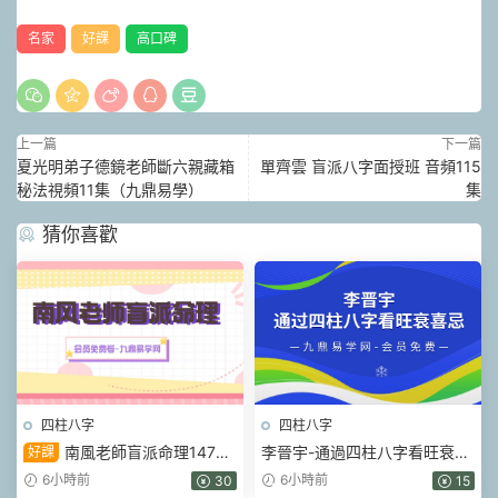
名家
好課
高口碑
上一篇
下一篇
夏光明弟子德鏡老師斷六親藏箱
單齊雲 盲派八字面授班 音頻115
秘法視頻11集（九鼎易學）
集
猜你喜歡
四柱八字
四柱八字
南風老師盲派命理147集
李晉宇-通過四柱八字看旺衰喜
好課
視頻
忌的獨門絕技 一集視頻
6小時前
6小時前
30
15