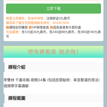
立即下載
推薦注冊購買，售後有保障，
注冊即送3九鼎币
購買與下載任何問題請聯系微信：804407916
❶
課程如何購買
❷
VIP辦理會員
❸
成爲會員有什麽好處
充值優惠！
充120送30九鼎币，充240送88九鼎币，充360送140九鼎
币
課程介紹
李雙林
千裏命稿
視頻34集 (包括民間秘術：
串宮壓運
的用法)
視頻帶字幕講解
課程截圖