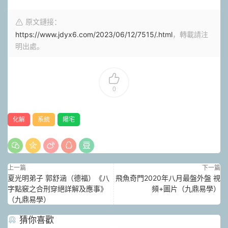
原文鏈接：
https://www.jdyx6.com/2023/06/12/7515/.html
，轉載請注
明出處。
0
化解
系統
陽宅
上一篇
下一篇
夏光明弟子 郭舒涵（德福）《八
飛魚奇門2020年八月最盤外盤 視
字點竅之合刑穿絕詳解及應事》
頻+圖片（九鼎易學）
（九鼎易學）
猜你喜歡