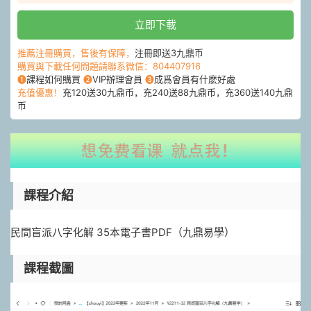
立即下載
推薦注冊購買，售後有保障，
注冊即送3九鼎币
購買與下載任何問題請聯系微信：804407916
❶
課程如何購買
❷
VIP辦理會員
❸
成爲會員有什麽好處
充值優惠！
充120送30九鼎币，充240送88九鼎币，充360送140九鼎
币
課程介紹
民間盲派八字化解 35本電子書PDF（九鼎易學）
課程截圖