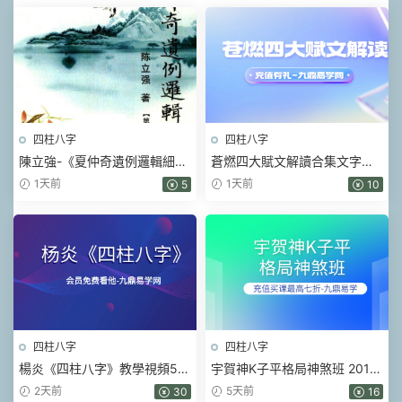
四柱八字
四柱八字
陳立強-《夏仲奇遺例邏輯細解
蒼燃四大賦文解讀合集文字版
【第 1~7 篇】、》174頁–彩色
pdf
1天前
1天前
5
10
PDF電子書
四柱八字
四柱八字
楊炎《四柱八字》教學視頻56
宇賀神K子平格局神煞班 2017
集
年 .pdf 452頁
2天前
5天前
30
16