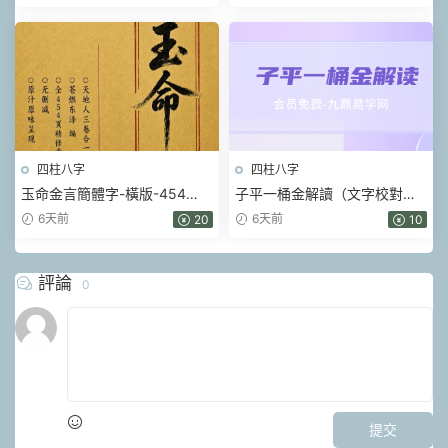
四柱八字
四柱八字
玉命金言簡體字-橫版-454
子平一桶金解讀（文字校對整
頁.pdf
理）.pdf 214頁
6天前
6天前
20
10
評論
0
提交