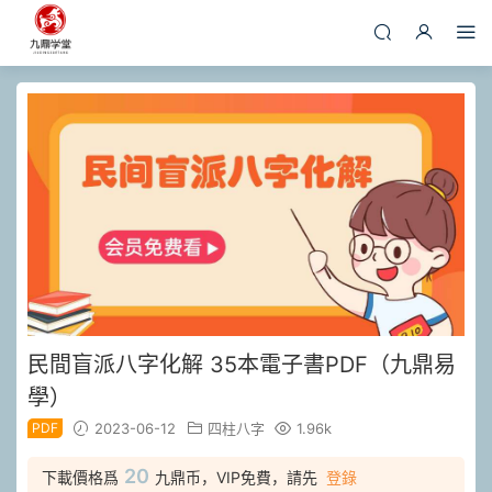
民間盲派八字化解 35本電子書PDF（九鼎易
學）
PDF
2023-06-12
四柱八字
1.96k
20
下載價格爲
九鼎币，VIP免費，請先
登錄