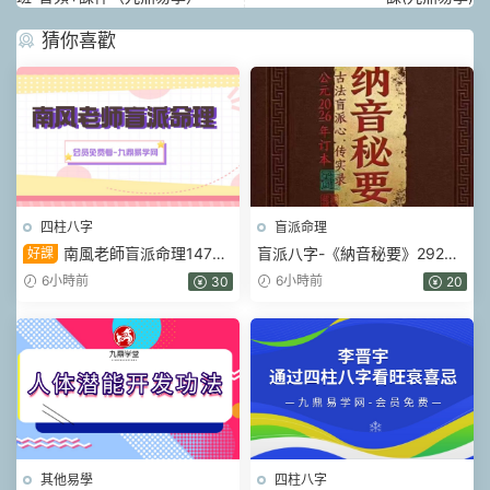
猜你喜歡
四柱八字
盲派命理
南風老師盲派命理147集
盲派八字-《納音秘要》292頁–
好課
視頻
A5銅版封皮.pdf
6小時前
6小時前
30
20
其他易學
四柱八字