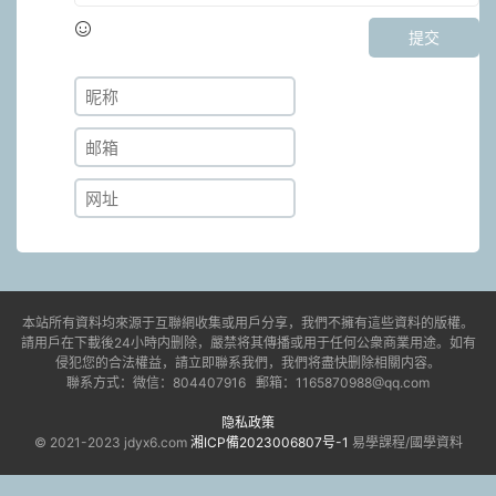
提交
本站所有資料均來源于互聯網收集或用戶分享，我們不擁有這些資料的版權。
請用戶在下載後24小時内删除，嚴禁将其傳播或用于任何公衆商業用途。如有
侵犯您的合法權益，請立即聯系我們，我們将盡快删除相關内容。
聯系方式：微信：804407916 郵箱：1165870988@qq.com
隐私政策
© 2021-2023 jdyx6.com
湘ICP備2023006807号-1
易學課程/國學資料