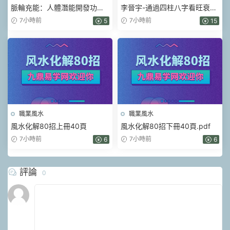
脈輪充能：人體潛能開發功法
李晉宇-通過四柱八字看旺衰喜
開啓三眼松果體密訓課 視頻2
忌的獨門絕技 一集視頻
7小時前
7小時前
5
15
集+充能冥想音頻
職業風水
職業風水
風水化解80招上冊40頁
風水化解80招下冊40頁.pdf
7小時前
7小時前
6
6
評論
0