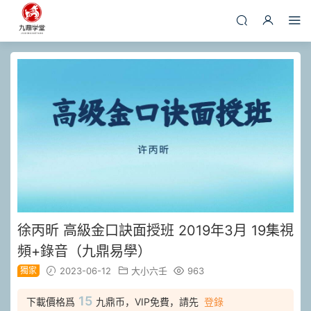
徐丙昕 高級金口訣面授班 2019年3月 19集視
頻+錄音（九鼎易學）
獨家
2023-06-12
大小六壬
963
15
下載價格爲
九鼎币，VIP免費，請先
登錄