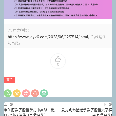
原文鏈接：
https://www.jdyx6.com/2023/06/12/7814/.html
，轉載請注
明出處。
0
高清
上一篇
下一篇
軍師府數字能量學初中高級一體
夏光明七星絕學數字能量六字神
班-音頻+課件（九鼎易學）
課(九鼎易學)