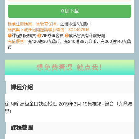
立即下載
推薦注冊購買，售後有保障，
注冊即送3九鼎币
購買與下載任何問題請聯系微信：804407916
❶
課程如何購買
❷
VIP辦理會員
❸
成爲會員有什麽好處
充值優惠！
充120送30九鼎币，充240送88九鼎币，充360送140九鼎
币
課程介紹
徐丙昕 高級金口訣面授班 2019年3月 19集視頻+錄音（九鼎易
學）
課程截圖