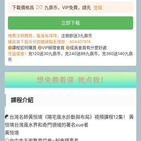
20
下載價格爲
九鼎币，VIP免費，請先
登錄
立即下載
推薦注冊購買，售後有保障，
注冊即送3九鼎币
購買與下載任何問題請聯系微信：804407916
❶
課程如何購買
❷
VIP辦理會員
❸
成爲會員有什麽好處
充值優惠！
充120送30九鼎币，充240送88九鼎币，充360送140九鼎
币
課程介紹
☯️台灣名師黃恒堉《陽宅風水診斷與布局》視頻課程12集！ 黃
恒堉台灣風水界和奇門領域的著名xue者
黃恒堉
◎台中市五術教育協會=創會理事長。