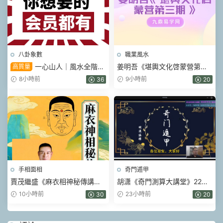
八卦象數
職業風水
一心山人｜風水全階
姜明吾《堪輿文化啓蒙營第三
高質量
113集系統課，從入門到實戰一
期》17集視頻
8小時前
9小時前
36
20
套學完
手相面相
奇門遁甲
賈茂繼‬盛《麻衣相神‬秘傳講筆
胡潇《奇門測算大講堂》22集
義‬記+麻衣神相藝四‬通玄高面階‬
視頻
10小時前
23小時前
30
20
相篇》2本pdf