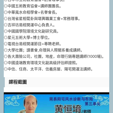
◎中國五術教育協會=講師團團長。
◎中華風水命相學會=名譽會長。
◎台灣省星相蔔卦與堪輿職業工會=常務理事。
◎吉祥坊易經開運中心負責人。
◎中國國學院環境文化副研究員。
◎星元五術大學=博士學位。
◎電視台易經開運節目=專聘老師。
◎大學社團；讀書會,命理與人際關系養成講師。
◎各大壽險公司，社團，地産，命理行銷專題講師(1000場)。
◎中國遠端教育環境文化副高級評估師證照。
◎中信、住商、太平洋、信義房屋、陽宅開運法講師。
課程截圖