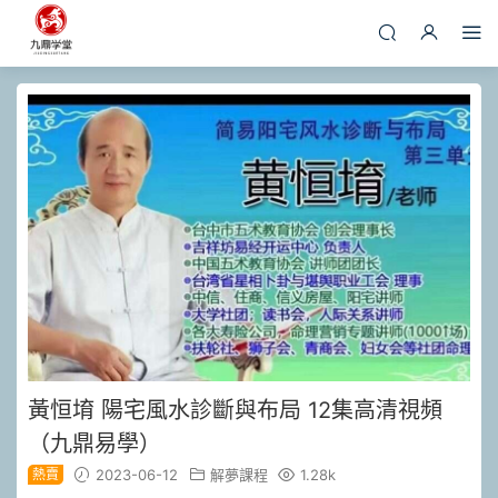
黃恒堉 陽宅風水診斷與布局 12集高清視頻
（九鼎易學）
熱賣
2023-06-12
解夢課程
1.28k