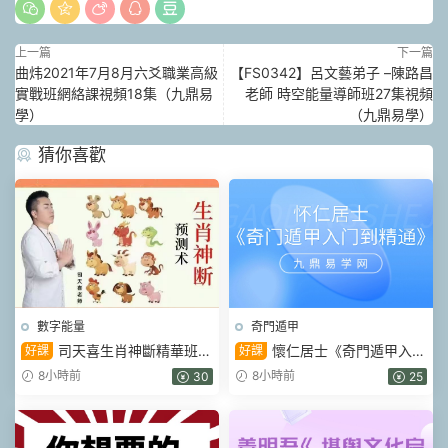
上一篇
下一篇
曲炜2021年7月8月六爻職業高級
【FS0342】呂文藝弟子 –陳路昌
實戰班網絡課視頻18集（九鼎易
老師 時空能量導師班27集視頻
學）
（九鼎易學）
猜你喜歡
數字能量
奇門遁甲
司天喜生肖神斷精華班
懷仁居士《奇門遁甲入門
好課
好課
17集視頻
到精通》教學視頻32集
8小時前
8小時前
30
25