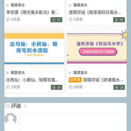
職業風水
職業風水
李垣儒《陽宅風水斷法》紫玄
道陽宗钺《居家兩旺好風水》
風水大成一實訓班9講視頻課
19集視頻
5天前
5天前
20
20
職業風水
職業風水
出馬仙：小鳳仙、陰陽宅風水
道陽宗钺《财運風水
高質量
課程 視頻56集+圖片筆記
學》34集視頻
5天前
5天前
25
28
評論
0