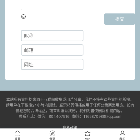
提交
本站所有資料均來源于互聯網收集或用戶分享，我們不擁有這些資料的版權。
請用戶在下載後24小時内删除，嚴禁将其傳播或用于任何公衆商業用途。如有
侵犯您的合法權益，請立即聯系我們，我們将盡快删除相關内容。
聯系方式：微信：804407916 郵箱：1165870988@qq.com
隐私政策
© 2021-2023 jdyx6.com
湘ICP備2023006807号-1
易學課程/國學資料
首頁
發現
VIP
我的