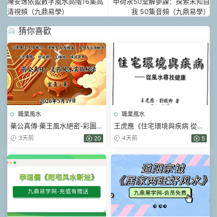
陳安逸依盈數字風水高階16集高
申荷永50堂解夢課：探索未知自
清視頻（九鼎易學）
我 50集音頻（九鼎易學）
猜你喜歡
職業風水
職業風水
藥公真傳·藥王風水絕密-彩圖原
王虎應《住宅環境與疾病 從風
版-玄青.pdf 202頁
水尋找健康》428頁.pdf
3天前
4天前
20
5