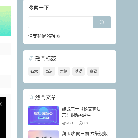
搜索一下
僅支持簡體搜索
熱門标簽
名家
高清
案例
基礎
實戰
熱門文章
緣成居士《秘藏真法一
宗》視頻+課件
440
10
魏玉珍 闖三關 六集視頻