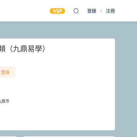
登錄
注冊
視頻（九鼎易學）
登錄
九鼎币