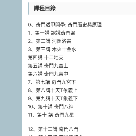
課程目錄
0、奇門适甲開學: 奇門曆史與原理
1、第一講 認識奇門盤
2、第二講 河圖洛書
3、第三講 木火十金水
第四講 十二地支
第五講 奇門九富上
第六講 奇門九富中
7、第七講 奇門九宮下
8、第八講十天T象義上
9、第九講十天T象義下
10、第十講 奇門八神
11、第十 講 奇門九星
12、第十二講 奇門八門