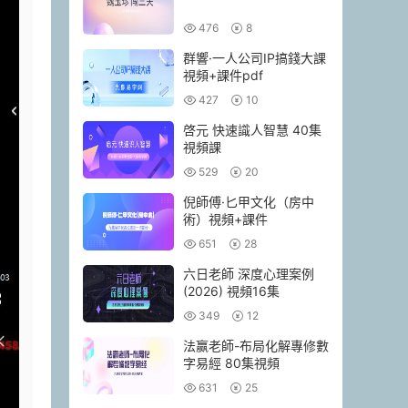
476
8
群響·一人公司IP搞錢大課
視頻+課件pdf
427
10
啓元 快速識人智慧 40集
視頻課
529
20
倪師傅·匕甲文化（房中
術）視頻+課件
651
28
六日老師 深度心理案例
(2026) 視頻16集
349
12
法赢老師-布局化解專修數
字易經 80集視頻
631
25