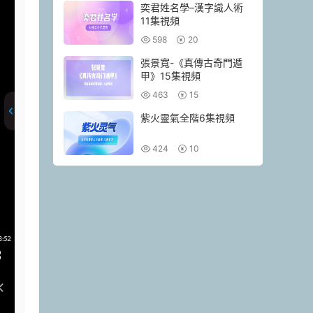
奕君姓名學–漢字識人術
11集視頻
598
20
張景寬-《真傳古奇門遁
甲》15集視頻
463
15
紫火靈氣全階6集視頻
424
10