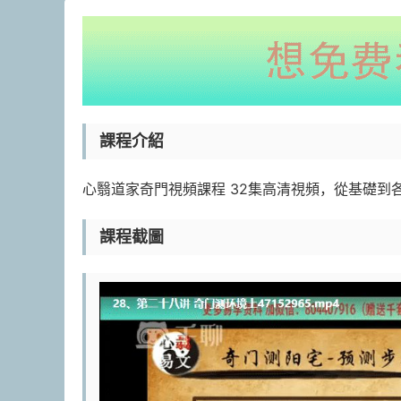
課程介紹
心翳道家奇門視頻課程 32集高清視頻，從基礎到
課程截圖