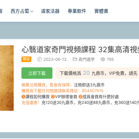
程
西方占蔔
道家法器
專業軟件
實體書
心翳道家奇門視頻課程 32集高清
獨家
2023-06-13
奇門遁甲
795
20
立即下載
下載價格爲
九鼎币，VIP免費，請先
推薦注冊購買，售後有保障，
注冊即送3九鼎币
購買與下載任何問題請聯系微信：804407916
❶
課程如何購買
❷
VIP辦理會員
❸
成爲會員有什麽好處
充值優惠！
充120送30九鼎币，充240送88九鼎币，充360送140