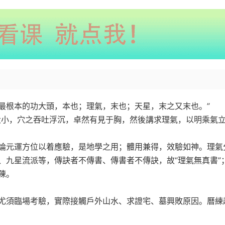
最根本的功大頭，本也；理氣，末也；天星，末之又末也。”
大小，穴之吞吐浮沉，卓然有見于胸，然後講求理氣，以明乘氣
論元運方位以着應驗，是地學之用；體用兼得，效驗如神。理氣
、九星流派等，傳訣者不傳書、傳書者不傳訣，故“理氣無真書”
陳。
尤須臨場考驗，實際接觸戶外山水、求證宅、墓興敗原因。曆練