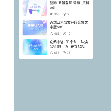
塵陽-五髒混煉 音頻+資料
pdf
355
8
蒼燃四大賦文解讀合集文
字版pdf
483
10
扁鵲中醫–任軒逸-古法煥
顔術(線上課) 視頻33集
658
28