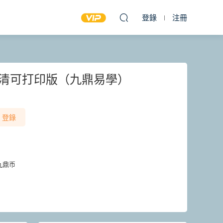
登錄
注冊
高清可打印版（九鼎易學）
登錄
九鼎币