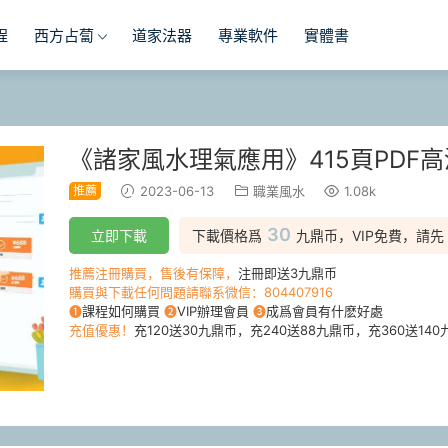
程
西方占蔔
道家法器
專業軟件
實體書
《諸家風水理氣應用》415頁PDF
推薦
2023-06-13
職業風水
1.08k
30
立即下載
下載價格爲
九鼎币，VIP免費，請先
推薦注冊購買，售後有保障，
注冊即送3九鼎币
購買與下載任何問題請聯系微信：804407916
❶
課程如何購買
❷
VIP辦理會員
❸
成爲會員有什麽好處
充值優惠！
充120送30九鼎币，充240送88九鼎币，充360送140