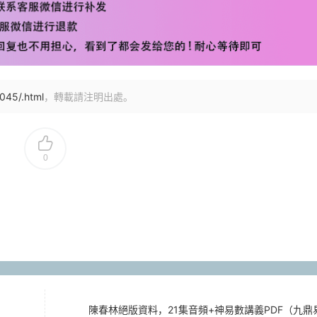
045/.html
，轉載請注明出處。
0
陳春林絕版資料，21集音頻+神易數講義PDF（九鼎