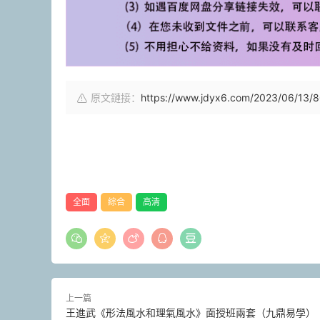
原文鏈接：
https://www.jdyx6.com/2023/06/13/8
全面
綜合
高清
上一篇
王進武《形法風水和理氣風水》面授班兩套（九鼎易學）