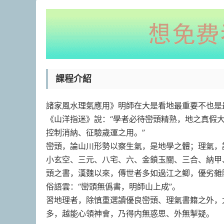
課程介紹
諸家風水理氣應用》明師在大是看地最重要不也是
《山洋指迷》說：“學者必待巒頭精熟，地之真假
控制消納、征驗歲運之用。”
巒頭，論山川形勢以察生氣，是地學之體；理氣，
小玄空、三元、八宅、六、金鎖玉關、三合、納甲
頭之書，漢魏以來，傳世者多如過江之鲫，優劣雜
俗語雲：“巒頭無僞書，明師山上成”。
習地理者，除慎重選讀優良巒頭、理氣書籍之外，
多，越能心領神會，乃得内無惑思、外無掣疑。