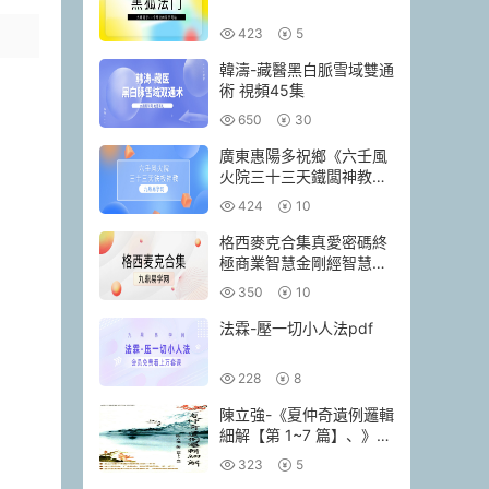
423
5
韓濤-藏醫黑白脈雪域雙通
術 視頻45集
650
30
廣東惠陽多祝鄉《六壬風
火院三十三天鐵闆神教》
4本pdf
424
10
格西麥克合集真愛密碼終
極商業智慧金剛經智慧人
生當和尚遇上鑽石
350
10
法霖-壓一切小人法pdf
228
8
陳立強-《夏仲奇遺例邏輯
細解【第 1~7 篇】、》
174頁–彩色PDF電子書
323
5