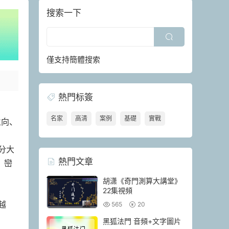
搜索一下
僅支持簡體搜索
熱門标簽
名家
高清
案例
基礎
實戰
立向、
分大
熱門文章
；巒
胡潇《奇門測算大講堂》
22集視頻
越
565
20
黑狐法門 音頻+文字圖片