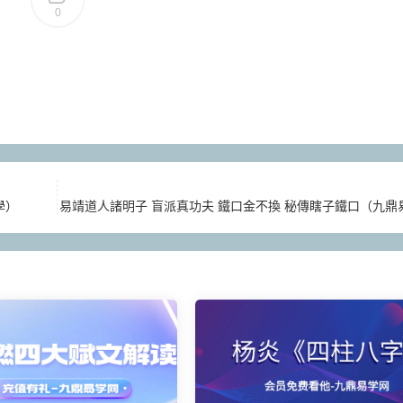
0
學）
易靖道人諸明子 盲派真功夫 鐵口金不換 秘傳瞎子鐵口（九鼎