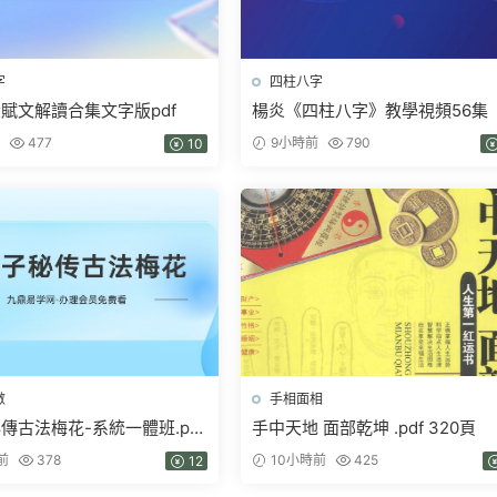
字
四柱八字
賦文解讀合集文字版pdf
楊炎《四柱八字》教學視頻56集
477
9小時前
790
10
數
手相面相
傳古法梅花-系統一體班.pdf
手中天地 面部乾坤 .pdf 320頁
前
378
10小時前
425
12