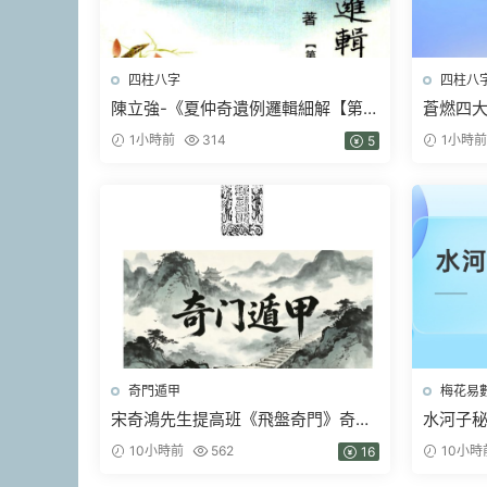
四柱八字
四柱八
陳立強-《夏仲奇遺例邏輯細解【第
蒼燃四大
1~7 篇】、》174頁–彩色PDF電子書
1小時前
314
1小時前
5
奇門遁甲
梅花易
宋奇鴻先生提高班《飛盤奇門》奇門
水河子秘
二期【原版】.pdf 90頁
317頁
10小時前
562
10小時
16