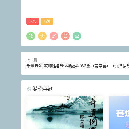
入門
高清
上一篇
禾豐老師 乾坤姓名學 視頻課程66集（帶字幕）（九鼎易
猜你喜歡