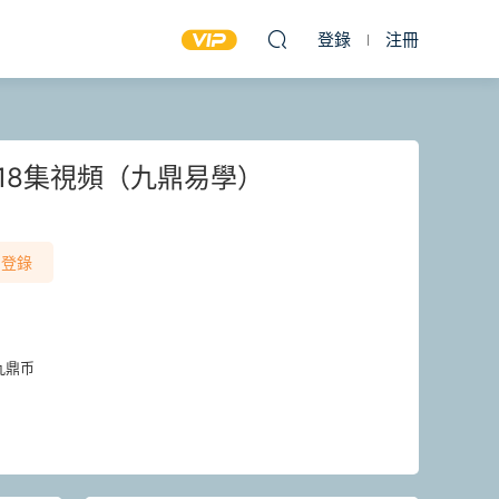
登錄
注冊
18集視頻（九鼎易學）
登錄
九鼎币