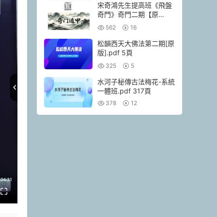
宋奇鴻先生提高班《飛盤
奇門》奇門二期【原
版】.pdf 90頁
562
16
松韻西天大佛法第二期[原
版].pdf 5頁
325
5
水河子秘傳古法梅花-系統
一體班.pdf 317頁
378
12