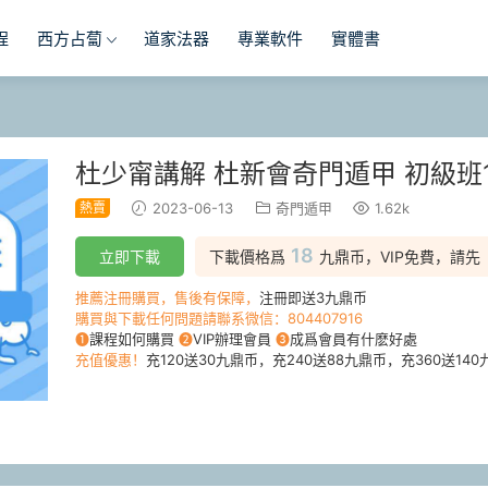
程
西方占蔔
道家法器
專業軟件
實體書
杜少甯講解 杜新會奇門遁甲 初級班
熱賣
2023-06-13
奇門遁甲
1.62k
18
立即下載
下載價格爲
九鼎币，VIP免費，請先
推薦注冊購買，售後有保障，
注冊即送3九鼎币
購買與下載任何問題請聯系微信：804407916
❶
課程如何購買
❷
VIP辦理會員
❸
成爲會員有什麽好處
充值優惠！
充120送30九鼎币，充240送88九鼎币，充360送140