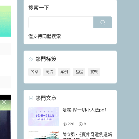
搜索一下
僅支持簡體搜索
熱門标簽
名家
高清
案例
基礎
實戰
熱門文章
法霖-壓一切小人法pdf
220
8
陳立強-《夏仲奇遺例邏輯