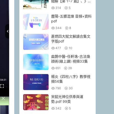
細解【第 1~7 篇】、》
174頁–彩色PDF電子書
314
5
塵陽-五髒混煉 音頻+資料
pdf
344
8
蒼燃四大賦文解讀合集文
字版pdf
477
10
扁鵲中醫–任軒逸-古法煥
顔術(線上課) 視頻33集
651
28
楊炎《四柱八字》教學視
頻56集
790
30
宋韶光神位供奉與運
勢.pdf 99頁
342
5