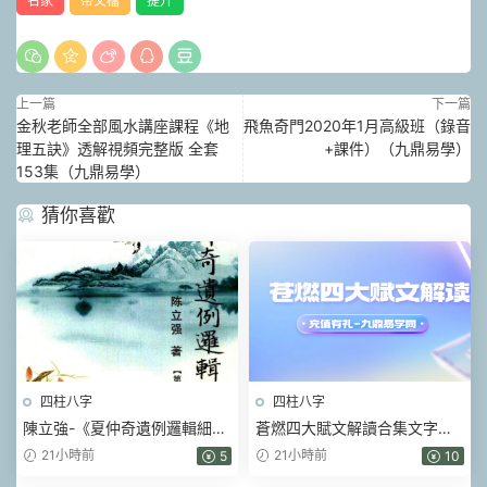
名家
帶文檔
提升
上一篇
下一篇
金秋老師全部風水講座課程《地
飛魚奇門2020年1月高級班（錄音
理五訣》透解視頻完整版 全套
+課件）（九鼎易學）
153集（九鼎易學）
猜你喜歡
四柱八字
四柱八字
陳立強-《夏仲奇遺例邏輯細解
蒼燃四大賦文解讀合集文字版
【第 1~7 篇】、》174頁–彩色
pdf
21小時前
21小時前
5
10
PDF電子書