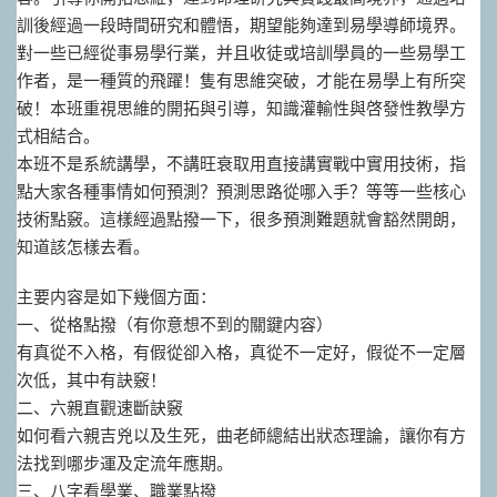
訓後經過一段時間研究和體悟，期望能夠達到易學導師境界。
對一些已經從事易學行業，并且收徒或培訓學員的一些易學工
作者，是一種質的飛躍！隻有思維突破，才能在易學上有所突
破！本班重視思維的開拓與引導，知識灌輸性與啓發性教學方
式相結合。
本班不是系統講學，不講旺衰取用直接講實戰中實用技術，指
點大家各種事情如何預測？預測思路從哪入手？等等一些核心
技術點竅。這樣經過點撥一下，很多預測難題就會豁然開朗，
知道該怎樣去看。
主要内容是如下幾個方面：
一、從格點撥（有你意想不到的關鍵内容）
有真從不入格，有假從卻入格，真從不一定好，假從不一定層
次低，其中有訣竅！
二、六親直觀速斷訣竅
如何看六親吉兇以及生死，曲老師總結出狀态理論，讓你有方
法找到哪步運及定流年應期。
三、八字看學業、職業點撥