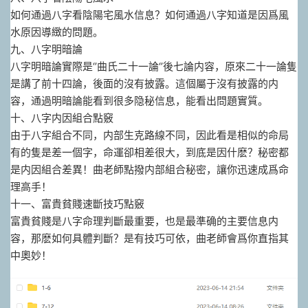
如何通過八字看陰陽宅風水信息？如何通過八字知道是因爲風
水原因導緻的問題。
九、八字明暗論
八字明暗論實際是‘’曲氏二十一論‘’後七論内容，原來二十一論隻
是講了前十四論，後面的沒有披露。這個屬于沒有披露的内
容，通過明暗論能看到很多隐秘信息，能看出問題實質。
十、八字内因組合點竅
由于八字組合不同，内部生克路線不同，因此看是相似的命局
有的隻是差一個字，命運卻相差很大，到底是因什麽？秘密都
是内因組合差異！曲老師點撥内部組合秘密，讓你迅速成爲命
理高手！
十一、富貴貧賤速斷技巧點竅
富貴貧賤是八字命理判斷最重要，也是最準确的主要信息内
容，那麽如何具體判斷？是有技巧可依，曲老師會爲你直指其
中奧妙！