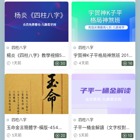
四柱八字
四柱八字
楊炎《四柱八字》教學視頻56
宇賀神K子平格局神煞班 2017
集
年 .pdf 452頁
1天前
4天前
30
16
四柱八字
四柱八字
玉命金言簡體字-橫版-454
子平一桶金解讀（文字校對整
頁.pdf
理）.pdf 214頁
5天前
5天前
20
10