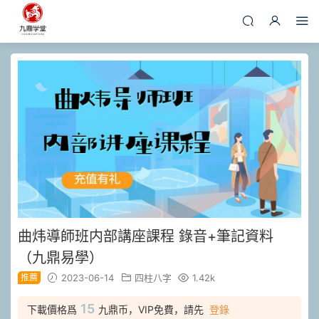
曲炜導師班内部講座課程 錄音+筆記資料
（九鼎易學）
推薦
2023-06-14
四柱八字
1.42k
15
下載價格爲
九鼎币，VIP免費，請先
登錄