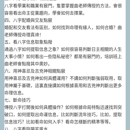
八字看學業和職業有竅門，隻要掌握曲老師傳授的方法，會很
容易看出命主從業趨向，學會如何去擇業。
四、八字配婚與交友點竅
婚配和交友看法有區别，如何找到命理有緣人，如何合婚？曲
老師傳授命理真谛！
五、看八字信息取象點撥
通過八字如何提取信息之象？如何很容易判斷日主相關的人生
大事小情？如何看出一些隐私秘密？都是有竅門的，培訓班上
曲老師會點撥其中奧妙。
六、用神喜忌及吉兇神相關點竅
用神喜忌及吉兇神如何具體運用？不講如何判斷強弱取用，取
用神屬于基礎，這裏直接講如何根據喜用和吉兇神判斷出更多
命理信息。
七、斷命技巧
傳授八字打開後如何具體操作？如何根據命局特點迅速找到突
破口，如何提取出命運信息，比如判斷流年技巧，比如，提取
信息技巧？比如看命如何入手？看命怎樣斷的精準等等。
八、八字看陰陽宅風水