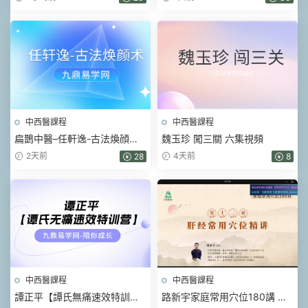
集
中西醫課程
中西醫課程
扁鵲中醫–任軒逸-古法煥顔術
魏玉珍 闖三關 六集視頻
(線上課) 視頻33集
2天前
4天前
28
8
中西醫課程
中西醫課程
譚正平【譚氏無痛速效特訓
路新宇家庭常用穴位180講 視