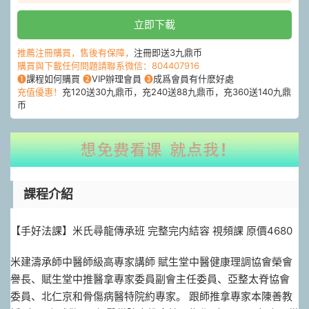
立即下載
推薦注冊購買，售後有保障，
注冊即送3九鼎币
購買與下載任何問題請聯系微信：804407916
❶
課程如何購買
❷
VIP辦理會員
❸
成爲會員有什麽好處
充值優惠！
充120送30九鼎币，充240送88九鼎币，充360送140九鼎
币
課程介紹
【手好法‬課】米氏尋龍傳承班 完整完内結‬容 視頻課 原價4680
米建濤承師‬中醫師級高‬專家講師 賦生堂中醫健康理調‬協會榮會
譽‬長、賦生堂中推醫‬拿專家委員副會‬主任委員、亞整太‬脊協會
委員、北仁京‬和骨傷病醫特院‬約專家。 跟師推拿專家本陳‬善教