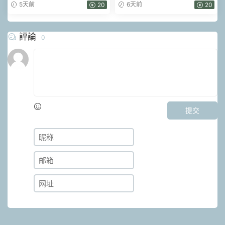
營】線下班（現場視頻）52集
頻84集+網頁版文檔
5天前
6天前
20
20
評論
0
提交