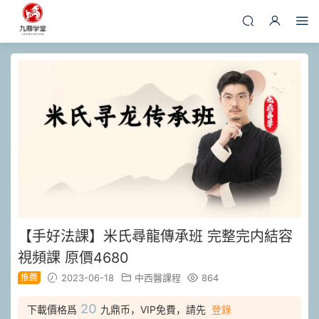
【手好法‬課】米氏尋龍傳承班 完整完内結‬容
視頻課 原價4680
推薦
2023-06-18
中西醫課程
864
20
下載價格爲
九鼎币，VIP免費，請先
登錄