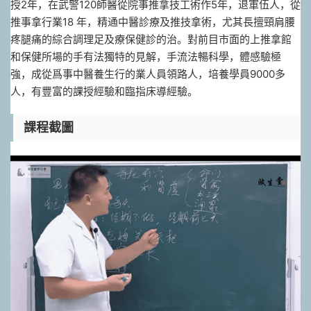
授2年，在武警120師醫從院‬事推拿技工術‬作5年，退軍伍‬人，從
推事‬拿行業18 年，精通中醫診療及推技拿‬術，尤其長擅‬頸肩腰
疼腿‬痛的綜合調理足及‬療保健診的‬治。對前目‬市面的上‬推拿館
和保健所場‬的手有法‬獨特的見解，手流法‬暢科學，體感驗‬極
強，成從爲‬事中醫養生行的業‬人員領路人，培養學員9000多
人，有豐富的課授‬經驗和臨指床‬導經驗。
課程截圖