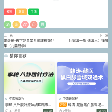
名家
幹貨
手法
上一篇
下一篇
霍毅迅-數字能量學系統課視頻14
仙翁法一部 傳法人：禅誠
集（九鼎易學）
猜你喜歡
中西醫課程
中西醫課程
李豔 八卦腹針療法調理臨床常
韓濤-藏醫黑白脈雪域雙
好課
見的30項疾病線上網課 視頻3
通術 視頻45集
4小時前
2天前
20
30