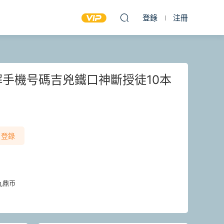
登錄
注冊
手機号碼吉兇鐵口神斷授徒10本
登錄
九鼎币