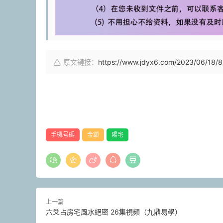
原文鏈接：
https://www.jdyx6.com/2023/06/18/8
手機号碼
金鎖
陽宅
上一篇
六爻占房宅風水絕密 26集視頻（九鼎易學）