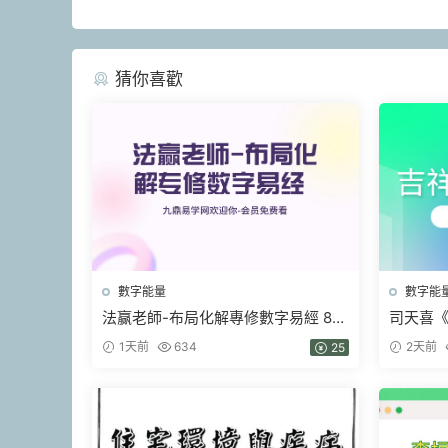
猜你喜歡
數字能量
數字能
法赢老師-布局化解專修數字易經 80
司天喜《
集視頻
整體系》
1天前
634
2天前
25