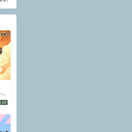
-玄
20