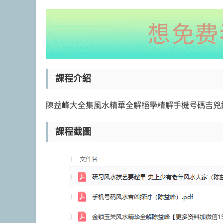
課程介紹
陳益峰大全集風水精華全解絕學精解手機号碼吉兇
課程截圖