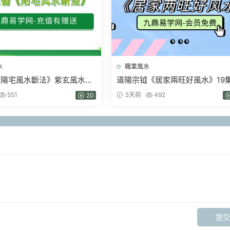
水
職業風水
《陽宅風水斷法》紫玄風水大
道陽宗钺《居家兩旺好風水》19
班9講視頻課
頻
551
5天前
492
20
提交