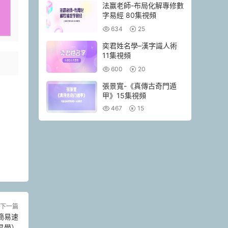
法赢老師-布局化解專修數
字易經 80集視頻
634
25
奕君姓名學–漢字識人術
11集視頻
600
20
張景寬-《真傳古奇門遁
甲》15集視頻
467
15
下一篇
簡易速
易學）