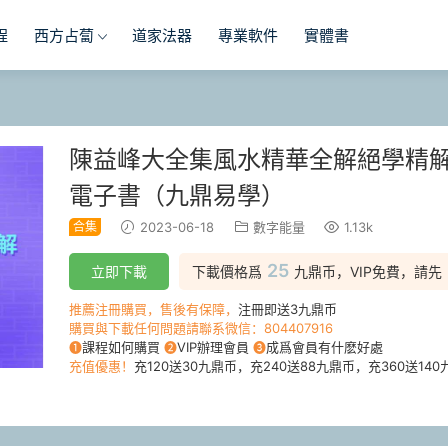
程
西方占蔔
道家法器
專業軟件
實體書
陳益峰大全集風水精華全解絕學精解
電子書（九鼎易學）
合集
2023-06-18
數字能量
1.13k
25
立即下載
下載價格爲
九鼎币，VIP免費，請先
推薦注冊購買，售後有保障，
注冊即送3九鼎币
購買與下載任何問題請聯系微信：804407916
❶
課程如何購買
❷
VIP辦理會員
❸
成爲會員有什麽好處
充值優惠！
充120送30九鼎币，充240送88九鼎币，充360送140