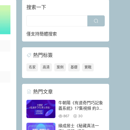
搜索一下
僅支持簡體搜索
熱門标簽
名家
高清
案例
基礎
實戰
熱門文章
牛朝陽《有道奇門巧記象
義系統》17集視頻 約3小
時
867
30
緣成居士《秘藏真法一