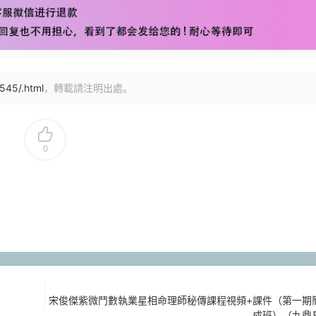
545/.html
，轉載請注明出處。
0
宋俊傑紫微鬥數執業星相命理師秘傳課程視頻+課件（第一期
成班）（九鼎