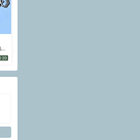
集視
20