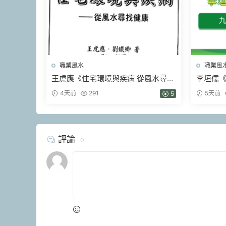
職業風水
職業風
王虎應《住宅環境與疾病 從風水尋找
李垣儒
健康》428頁.pdf
成一實訓
4天前
291
5天前
5
評論
0