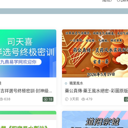
量
職業風水
吉祥選号終極密訓·封神級完
藥公真傳·藥王風水絕密-彩圖原版
9集視頻
青.pdf 202頁
638
3天前
479
18