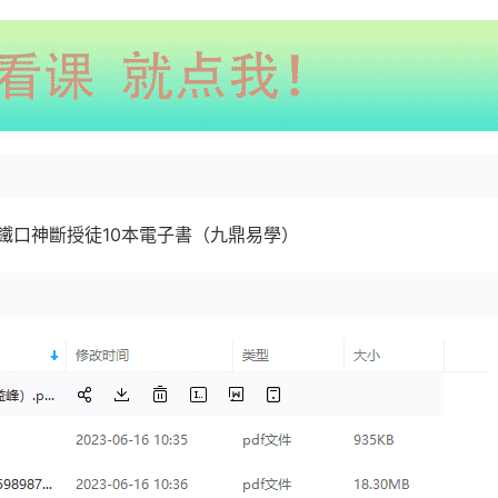
鐵口神斷授徒10本電子書（九鼎易學）