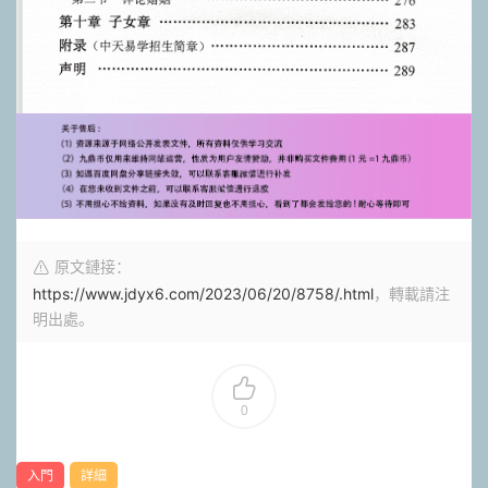
原文鏈接：
https://www.jdyx6.com/2023/06/20/8758/.html
，轉載請注
明出處。
0
入門
詳細