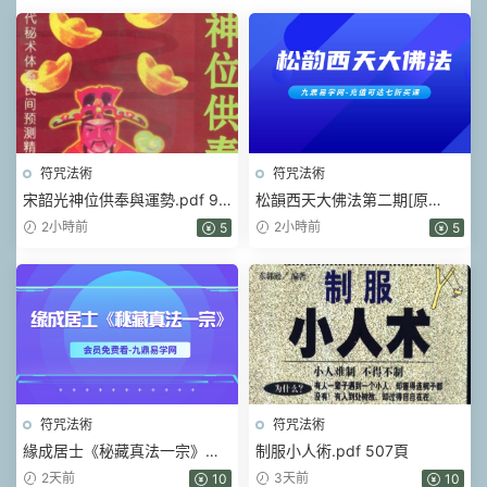
符咒法術
符咒法術
宋韶光神位供奉與運勢.pdf 99
松韻西天大佛法第二期[原
頁
版].pdf 5頁
2小時前
2小時前
5
5
符咒法術
符咒法術
緣成居士《秘藏真法一宗》視
制服小人術.pdf 507頁
頻+課件
2天前
3天前
10
10