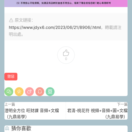
原文鏈接：
https://www.jdyx6.com/2023/06/21/8906/.html
，轉載請注
明出處。
0
懲惡
上一篇
下一篇
澄明全方位 旺财課 音頻+文檔
君清-桃花符 視頻+音頻+圖+文檔
（九鼎易學）
（九鼎易學）
猜你喜歡