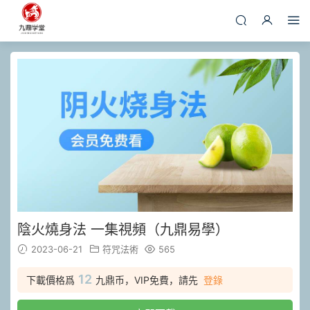
陰火燒身法 一集視頻（九鼎易學）
2023-06-21
符咒法術
565
12
下載價格爲
九鼎币，VIP免費，請先
登錄