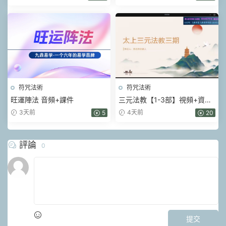
符咒法術
符咒法術
旺運陣法 音頻+課件
三元法教【1-3部】視頻+資料
pdf
3天前
4天前
5
20
評論
0
提交