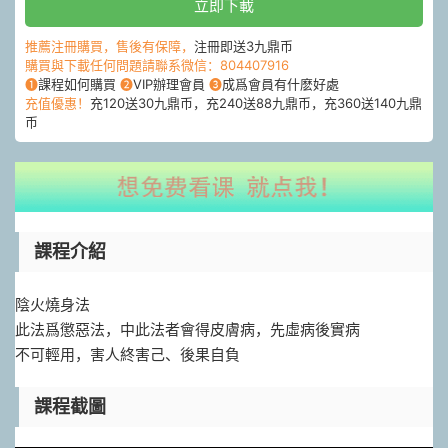
立即下載
推薦注冊購買，售後有保障，
注冊即送3九鼎币
購買與下載任何問題請聯系微信：804407916
❶
課程如何購買
❷
VIP辦理會員
❸
成爲會員有什麽好處
充值優惠！
充120送30九鼎币，充240送88九鼎币，充360送140九鼎
币
課程介紹
陰火燒身法
此法爲懲惡法，中此法者會得皮膚病，先虛病後實病
不可輕用，害人終害己、後果自負
課程截圖