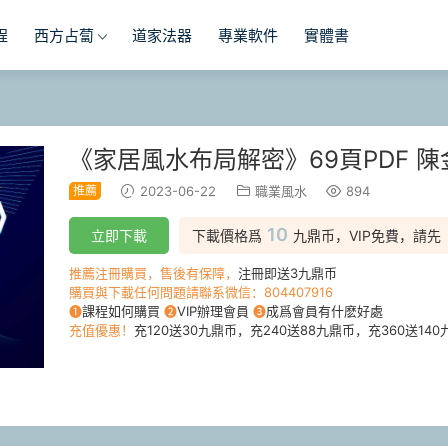
程
西方占蔔
道家法器
專業軟件
實體書
《家居風水布局解密》69頁PDF 
推薦
2023-06-22
職業風水
894
10
立即下載
下載價格爲
九鼎币，VIP免費，請先
推薦注冊購買，售後有保障，
注冊即送3九鼎币
購買與下載任何問題請聯系微信：804407916
❶
課程如何購買
❷
VIP辦理會員
❸
成爲會員有什麽好處
充值優惠！
充120送30九鼎币，充240送88九鼎币，充360送140