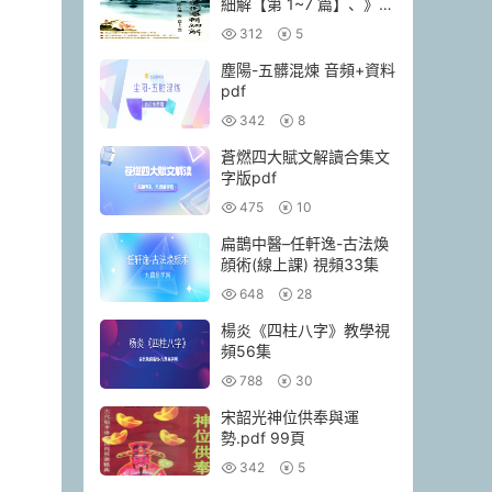
細解【第 1~7 篇】、》
174頁–彩色PDF電子書
312
5
塵陽-五髒混煉 音頻+資料
pdf
342
8
蒼燃四大賦文解讀合集文
字版pdf
475
10
扁鵲中醫–任軒逸-古法煥
顔術(線上課) 視頻33集
648
28
楊炎《四柱八字》教學視
頻56集
788
30
宋韶光神位供奉與運
勢.pdf 99頁
342
5