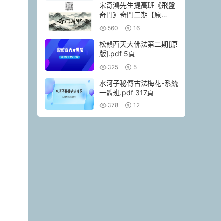
宋奇鴻先生提高班《飛盤
奇門》奇門二期【原
版】.pdf 90頁
560
16
松韻西天大佛法第二期[原
版].pdf 5頁
325
5
水河子秘傳古法梅花-系統
一體班.pdf 317頁
378
12