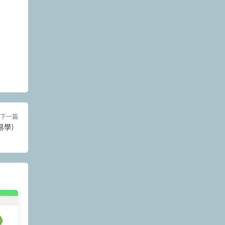
下一篇
易學）