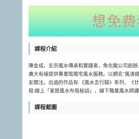
課程介紹
陳金成，玄宗風水傳承和實踐者，魚化龍公司創辦
廣大有緣提供專業陰陽宅風水服務。以網名“風清
友關注。出過的作品有:《風水言行錄》系列、《
程:線上「家居風水布局秘訓」，線下職業風水師
課程截圖