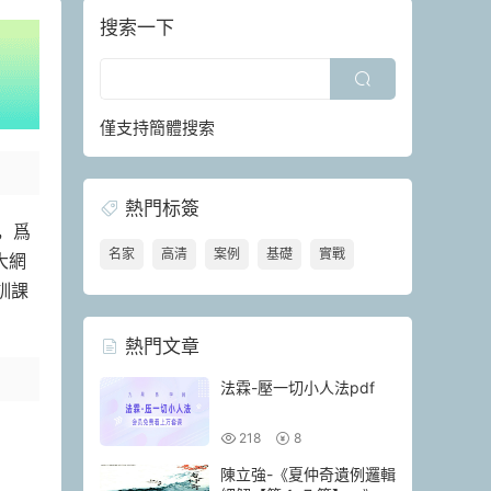
搜索一下
僅支持簡體搜索
熱門标簽
，爲
名家
高清
案例
基礎
實戰
大網
訓課
熱門文章
法霖-壓一切小人法pdf
218
8
陳立強-《夏仲奇遺例邏輯