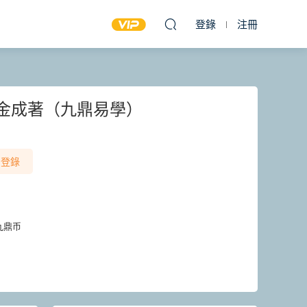
登錄
注冊
陳金成著（九鼎易學）
登錄
九鼎币