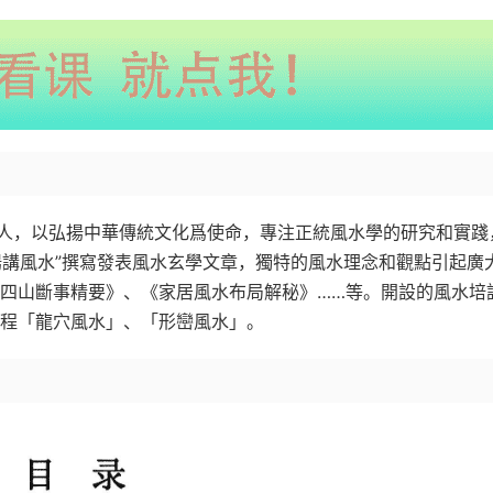
人，以弘揚中華傳統文化爲使命，專注正統風水學的研究和實踐
揚講風水”撰寫發表風水玄學文章，獨特的風水理念和觀點引起廣
廿四山斷事精要》、《家居風水布局解秘》……等。開設的風水培
課程「龍穴風水」、「形巒風水」。