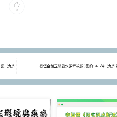
0
1集（九鼎
劉恒金鎖玉關風水課程視頻3集約14小時（九鼎