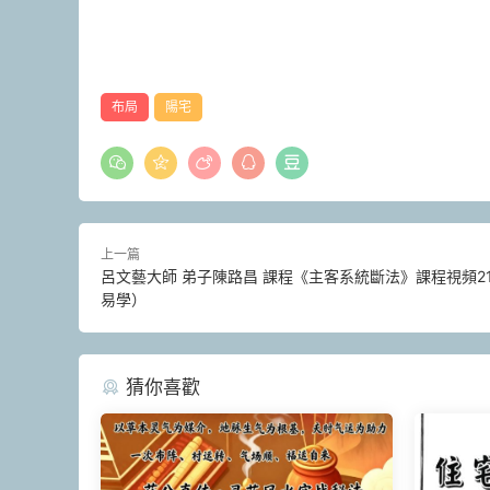
布局
陽宅
上一篇
呂文藝大師 弟子陳路昌 課程《主客系統斷法》課程視頻2
易學）
猜你喜歡