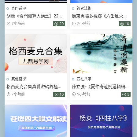
奇門遁甲
符咒法術
胡潇《奇門測算大講堂》22集
廣東惠陽多祝鄉《六壬風火院
視頻
三十三天鐵闆神教》4本pdf
7小時前
7小時前
20
10
其他易學
四柱八字
格西麥克合集真愛密碼終極商
陳立強-《夏仲奇遺例邏輯細解
業智慧金剛經智慧人生當和尚
【第 1~7 篇】、》174頁–彩色
7小時前
9小時前
10
5
遇上鑽石
PDF電子書