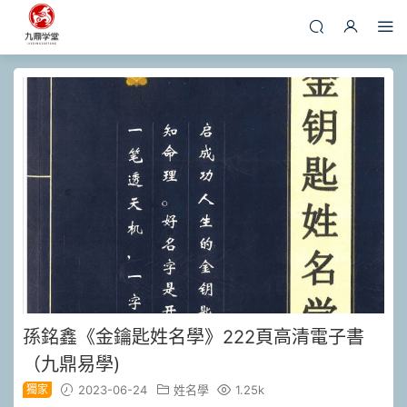
孫銘鑫《金鑰匙姓名學》222頁高清電子書
（九鼎易學)
獨家
2023-06-24
姓名學
1.25k