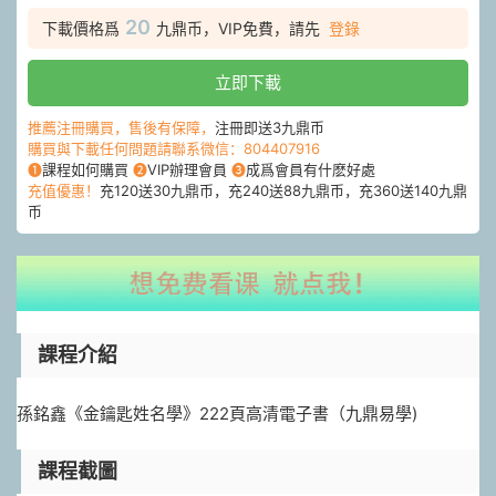
20
下載價格爲
九鼎币，VIP免費，請先
登錄
立即下載
推薦注冊購買，售後有保障，
注冊即送3九鼎币
購買與下載任何問題請聯系微信：804407916
❶
課程如何購買
❷
VIP辦理會員
❸
成爲會員有什麽好處
充值優惠！
充120送30九鼎币，充240送88九鼎币，充360送140九鼎
币
課程介紹
孫銘鑫《金鑰匙姓名學》222頁高清電子書（九鼎易學)
課程截圖