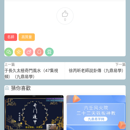
0
名師
高質量
上一篇
下一篇
于長久太極奇門風水（47集視
徐丙昕老師說卦傳（九鼎易學）
頻）（九鼎易學）
猜你喜歡