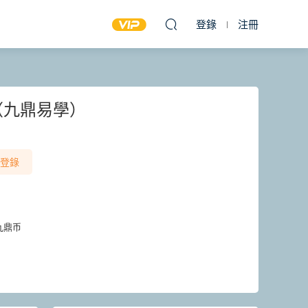
登錄
注冊
（九鼎易學）
登錄
九鼎币