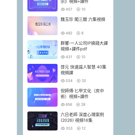
宗》視頻+課件
457
10
魏玉珍 闖三關 六集視頻
482
8
群響·一人公司IP搞錢大課
視頻+課件pdf
431
10
啓元 快速識人智慧 40集
視頻課
534
20
倪師傅·匕甲文化（房中
術）視頻+課件
656
28
六日老師 深度心理案例
(2026) 視頻16集
353
12