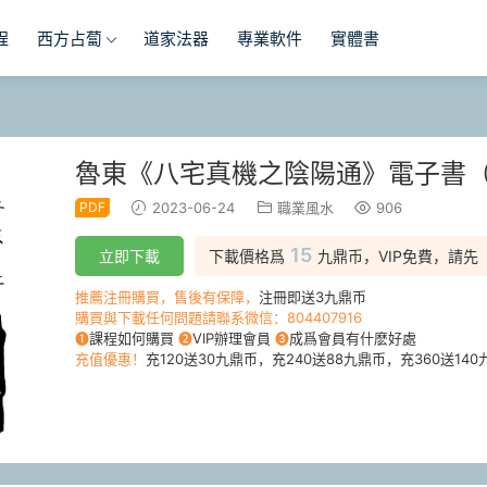
程
西方占蔔
道家法器
專業軟件
實體書
魯東《八宅真機之陰陽通》電子書
PDF
2023-06-24
職業風水
906
15
立即下載
下載價格爲
九鼎币，VIP免費，請先
推薦注冊購買，售後有保障，
注冊即送3九鼎币
購買與下載任何問題請聯系微信：804407916
❶
課程如何購買
❷
VIP辦理會員
❸
成爲會員有什麽好處
充值優惠！
充120送30九鼎币，充240送88九鼎币，充360送140