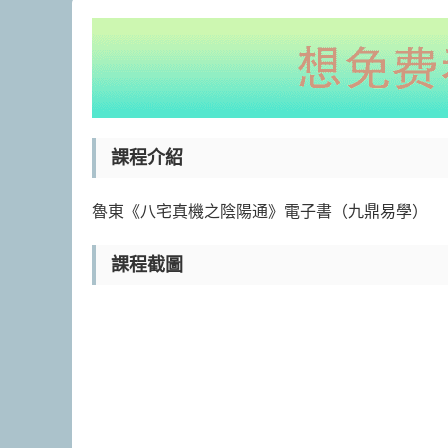
課程介紹
魯東《八宅真機之陰陽通》電子書（九鼎易學）
課程截圖