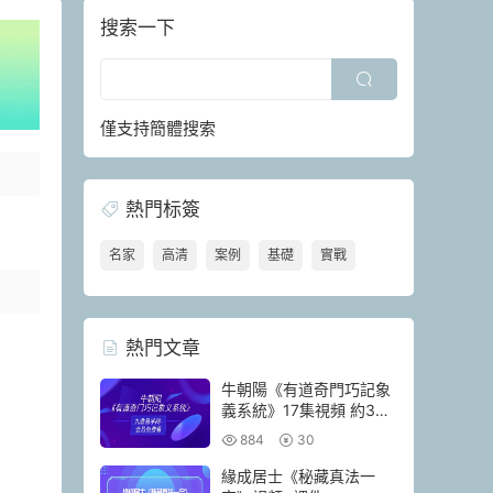
搜索一下
僅支持簡體搜索
熱門标簽
名家
高清
案例
基礎
實戰
熱門文章
牛朝陽《有道奇門巧記象
義系統》17集視頻 約3小
時
884
30
緣成居士《秘藏真法一