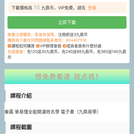
15
下載價格爲
九鼎币，VIP免費，請先
登錄
立即下載
推薦注冊購買，售後有保障，
注冊即送3九鼎币
購買與下載任何問題請聯系微信：804407916
❶
課程如何購買
❷
VIP辦理會員
❸
成爲會員有什麽好處
充值優惠！
充120送30九鼎币，充240送88九鼎币，充360送140九鼎
币
課程介紹
秦震 單易懂全能開運姓名學 電子書（九鼎易學）
課程截圖