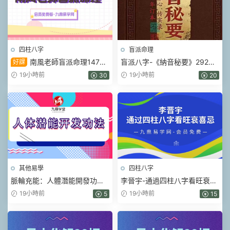
四柱八字
盲派命理
南風老師盲派命理147集
盲派八字-《納音秘要》292頁–
好課
視頻
A5銅版封皮.pdf
19小時前
19小時前
30
20
其他易學
四柱八字
脈輪充能：人體潛能開發功法
李晉宇-通過四柱八字看旺衰喜
開啓三眼松果體密訓課 視頻2
忌的獨門絕技 一集視頻
19小時前
19小時前
5
15
集+充能冥想音頻