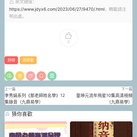
原文鏈接：
https://www.jdyx6.com/2023/06/27/9470/.html
，轉載請注
明出處。
0
詳細
高質量
上一篇
下一篇
李秀娟系列《那老師姓名學》12
童坤元流年飛星10集高清視頻
集錄音（九鼎易學）
（九鼎易學）
猜你喜歡