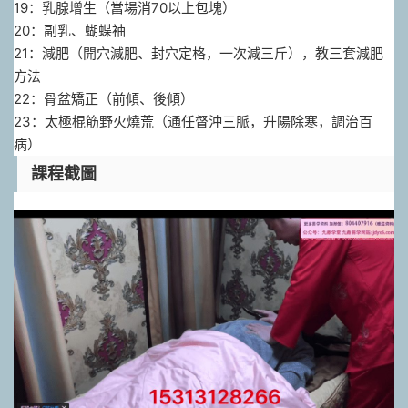
19：乳腺增生（當場消70以上包塊）
20：副乳、蝴蝶袖
21：減肥（開穴減肥、封穴定格，一次減三斤），教三套減肥
方法
22：骨盆矯正（前傾、後傾）
23：太極棍筋野火燒荒（通任督沖三脈，升陽除寒，調治百
病）
課程截圖