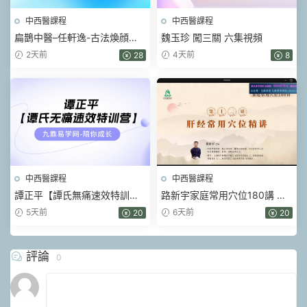
中西醫課程
中西醫課程
扁鵲中醫–任軒逸-古法煥顔術
魏玉珍 闖三關 六集視頻
(線上課) 視頻33集
2天前
4天前
28
8
中西醫課程
中西醫課程
譚正平【譚氏無痛速效特訓
路新宇家庭常用穴位180講 視
營】線下班（現場視頻）52集
頻84集+網頁版文檔
5天前
6天前
20
20
評論
0