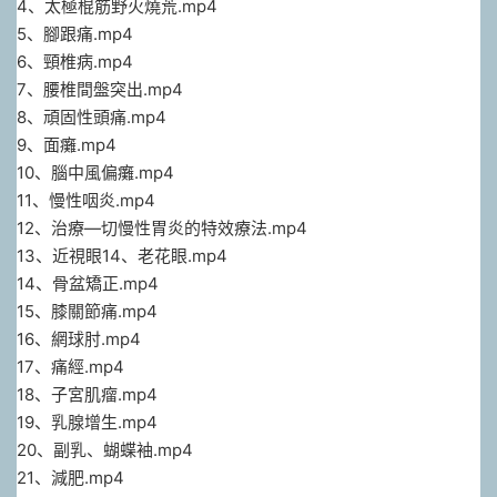
4、太極棍筋野火燒荒.mp4
5、腳跟痛.mp4
6、頸椎病.mp4
7、腰椎間盤突出.mp4
8、頑固性頭痛.mp4
9、面癱.mp4
10、腦中風偏癱.mp4
11、慢性咽炎.mp4
12、治療—切慢性胃炎的特效療法.mp4
13、近視眼14、老花眼.mp4
14、骨盆矯正.mp4
15、膝關節痛.mp4
16、網球肘.mp4
17、痛經.mp4
18、子宮肌瘤.mp4
19、乳腺增生.mp4
20、副乳、蝴蝶袖.mp4
21、減肥.mp4