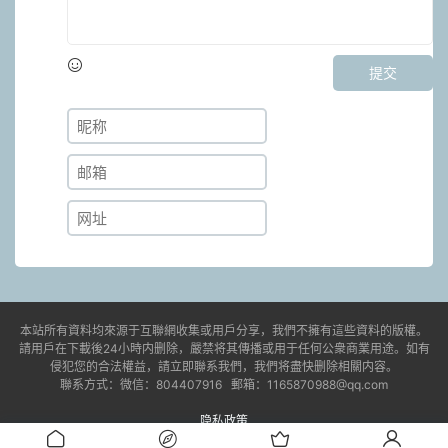
提交
本站所有資料均來源于互聯網收集或用戶分享，我們不擁有這些資料的版權。
請用戶在下載後24小時内删除，嚴禁将其傳播或用于任何公衆商業用途。如有
侵犯您的合法權益，請立即聯系我們，我們将盡快删除相關内容。
聯系方式：微信：804407916 郵箱：1165870988@qq.com
隐私政策
© 2021-2023 jdyx6.com
湘ICP備2023006807号-1
易學課程/國學資料