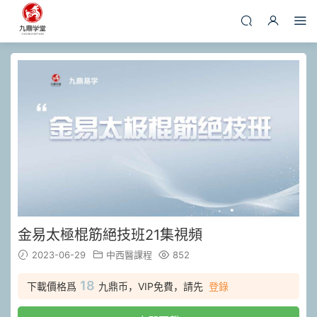
金易太極棍筋絕技班21集視頻
2023-06-29
中西醫課程
852
18
下載價格爲
九鼎币，VIP免費，請先
登錄