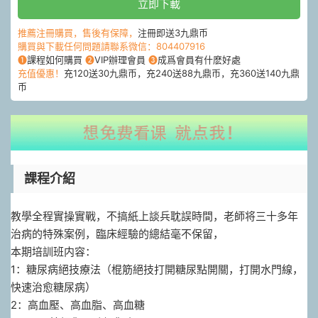
立即下載
推薦注冊購買，售後有保障，
注冊即送3九鼎币
購買與下載任何問題請聯系微信：804407916
❶
課程如何購買
❷
VIP辦理會員
❸
成爲會員有什麽好處
充值優惠！
充120送30九鼎币，充240送88九鼎币，充360送140九鼎
币
課程介紹
教學全程實操實戰，不搞紙上談兵耽誤時間，老師将三十多年
治病的特殊案例，臨床經驗的總結毫不保留，
本期培訓班内容：
1：糖尿病絕技療法（棍筋絕技打開糖尿點開關，打開水門線，
快速治愈糖尿病）
2：高血壓、高血脂、高血糖