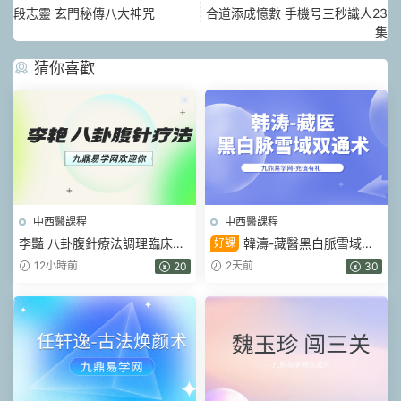
段志靈 玄門秘傳八大神咒
合道‮成添‬憶數 手機号三秒識人23
集
猜你喜歡
中西醫課程
中西醫課程
李豔 八卦腹針療法調理臨床常
韓濤-藏醫黑白脈雪域雙
好課
見的30項疾病線上網課 視頻3
通術 視頻45集
12小時前
2天前
20
30
集