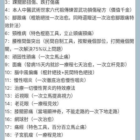
3：踝關節扭傷、跌打傷痛
4：本人中醫武術世家六代祖傳練習武功損傷秘方（價值千金）
5：腳跟痛（棍筋絕技一次治愈。同時還贈送一次治愈腳跟痛特
效針法）
6：頸椎病（特色棍筋工具，立止頭痛頸痛）
7：腰椎間盤突出（民間自制工具，按壓幾個部位，打開幾個開
關，一次解決75%以上問題）
8：頑固性頭痛（一次立馬止痛）
9：面癱（發病15天内就診一療程七天治愈，一次立杆見影）
10：腦中風偏癱（棍針絕技+民間特色絕技）
11：慢性咽炎（一次徹底治愈慢性咽炎）
12：治療一切慢性胃炎的特效療法
13：近視眼（一次立馬提高視力）
14：老花眼（一療程見效）
15：膝關節痛（當場顯神奇，不能走路的一次下地走路）
16：網球肘（一次治愈）
17：痛經（特色工具，百分百立馬止痛）
18：子宮肌瘤（一療程見效）