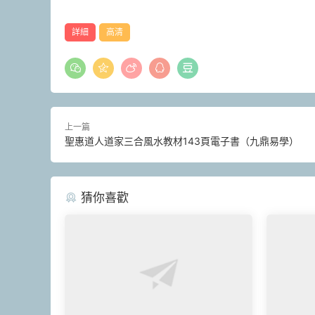
詳細
高清
上一篇
聖惠道人道家三合風水教材143頁電子書（九鼎易學）
猜你喜歡