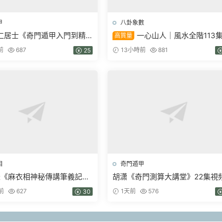
甲
八卦象數
仁居士《奇門遁甲入門到精
一心山人｜風水全階113
高質量
視頻32集
統課，從入門到實戰一套學完
前
687
13小時前
881
25
相
奇門遁甲
盛《麻衣相神‬秘傳講筆義‬記
胡潇《奇門測算大講堂》22集視
相藝四‬通玄高面階‬相篇》2本
前
627
1天前
576
30