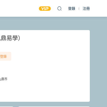
登錄
注冊
九鼎易學）
登錄
九鼎币