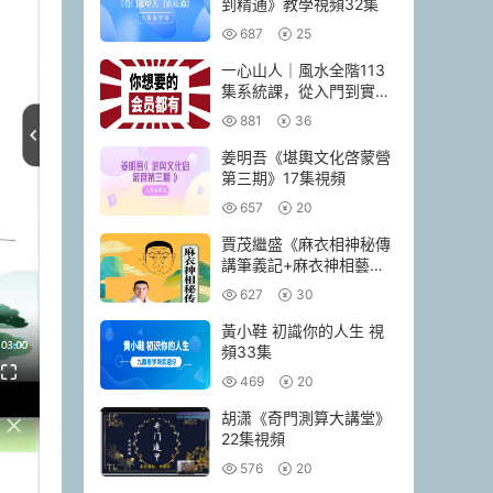
到精通》教學視頻32集
687
25
一心山人｜風水全階113
集系統課，從入門到實戰
一套學完
881
36
姜明吾《堪輿文化啓蒙營
第三期》17集視頻
657
20
賈茂繼‬盛《麻衣相神‬秘傳
講筆義‬記+麻衣神相藝四‬
通玄高面階‬相篇》2本pdf
627
30
黃小鞋 初識你的人生 視
頻33集
469
20
胡潇《奇門測算大講堂》
22集視頻
576
20