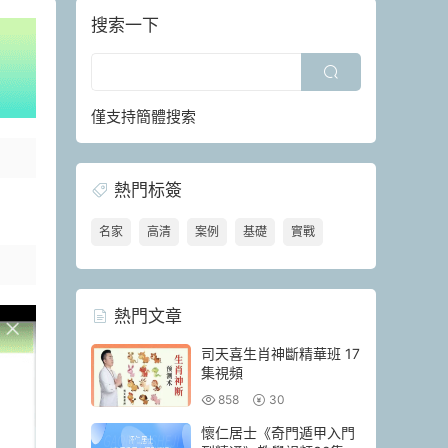
搜索一下
僅支持簡體搜索
熱門标簽
名家
高清
案例
基礎
實戰
熱門文章
司天喜生肖神斷精華班 17
集視頻
858
30
懷仁居士《奇門遁甲入門