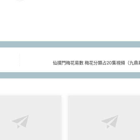
仙撲門梅花易數 梅花分類占20集視頻（九鼎