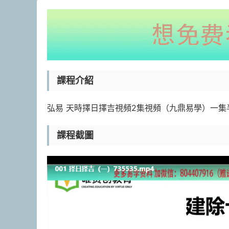
課程介紹
弘易 天時擇日擇吉視頻2集視頻（九鼎易學）一集
課程截圖