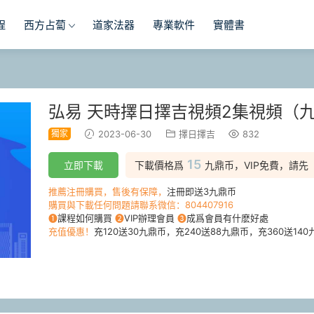
程
西方占蔔
道家法器
專業軟件
實體書
弘易 天時擇日擇吉視頻2集視頻（
獨家
2023-06-30
擇日擇吉
832
15
立即下載
下載價格爲
九鼎币，VIP免費，請先
推薦注冊購買，售後有保障，
注冊即送3九鼎币
購買與下載任何問題請聯系微信：804407916
❶
課程如何購買
❷
VIP辦理會員
❸
成爲會員有什麽好處
充值優惠！
充120送30九鼎币，充240送88九鼎币，充360送140