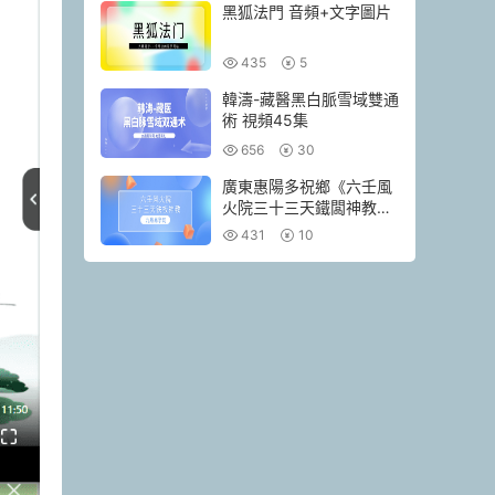
黑狐法門 音頻+文字圖片
435
5
韓濤-藏醫黑白脈雪域雙通
術 視頻45集
656
30
廣東惠陽多祝鄉《六壬風
火院三十三天鐵闆神教》
4本pdf
431
10