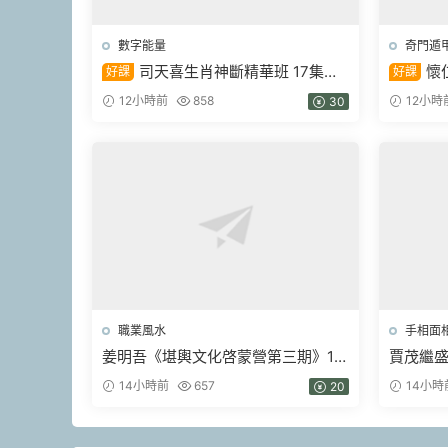
數字能量
奇門遁
司天喜生肖神斷精華班 17集視
懷
好課
好課
頻
通》教學
12小時前
858
12小時
30
職業風水
手相面
姜明吾《堪輿文化啓蒙營第三期》17
賈茂繼‬
集視頻
+麻衣神
14小時前
657
14小時
20
pdf