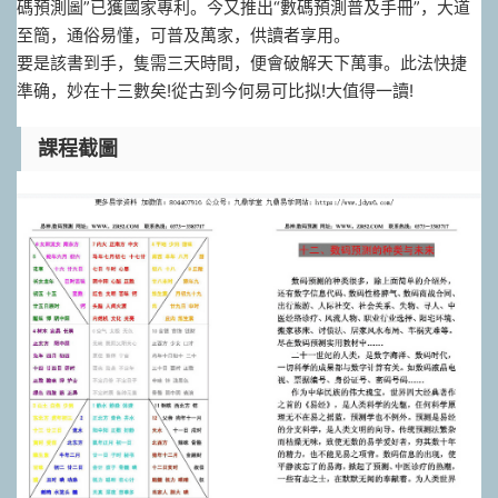
碼預測圖”已獲國家專利。今又推出“數碼預測普及手冊”，大道
至簡，通俗易懂，可普及萬家，供讀者享用。
要是該書到手，隻需三天時間，便會破解天下萬事。此法快捷
準确，妙在十三數矣!從古到今何易可比拟!大值得一讀!
課程截圖