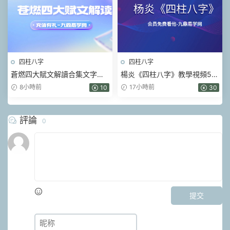
四柱八字
四柱八字
蒼燃四大賦文解讀合集文字版
楊炎《四柱八字》教學視頻56
pdf
集
8小時前
17小時前
10
30
評論
0
提交