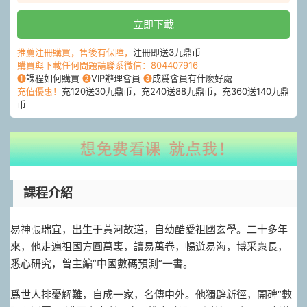
立即下載
推薦注冊購買，售後有保障，
注冊即送3九鼎币
購買與下載任何問題請聯系微信：804407916
❶
課程如何購買
❷
VIP辦理會員
❸
成爲會員有什麽好處
充值優惠！
充120送30九鼎币，充240送88九鼎币，充360送140九鼎
币
課程介紹
易神張瑞宜，出生于黃河故道，自幼酷愛祖國玄學。二十多年
來，他走遍祖國方圓萬裏，讀易萬卷，暢遊易海，博采衆長，
悉心研究，曾主編“中國數碼預測”一書。
爲世人排憂解難，自成一家，名傳中外。他獨辟新徑，開碑“數