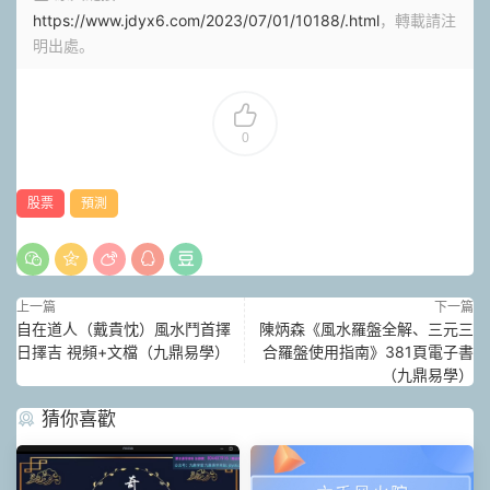
https://www.jdyx6.com/2023/07/01/10188/.html
，轉載請注
明出處。
0
股票
預測
上一篇
下一篇
自在道人（戴貴忱）風水鬥首擇
陳炳森《風水羅盤全解、三元三
日擇吉 視頻+文檔（九鼎易學）
合羅盤使用指南》381頁電子書
（九鼎易學）
猜你喜歡