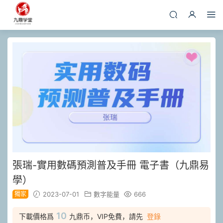
張瑞-實用數碼預測普及手冊 電子書（九鼎易
學）
獨家
2023-07-01
數字能量
666
10
下載價格爲
九鼎币，VIP免費，請先
登錄