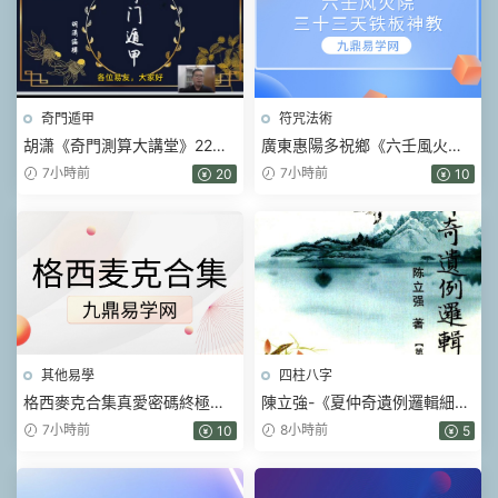
奇門遁甲
符咒法術
胡潇《奇門測算大講堂》22集
廣東惠陽多祝鄉《六壬風火院
視頻
三十三天鐵闆神教》4本pdf
7小時前
7小時前
20
10
其他易學
四柱八字
格西麥克合集真愛密碼終極商
陳立強-《夏仲奇遺例邏輯細解
業智慧金剛經智慧人生當和尚
【第 1~7 篇】、》174頁–彩色
7小時前
8小時前
10
5
遇上鑽石
PDF電子書