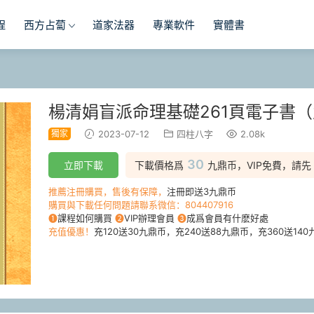
程
西方占蔔
道家法器
專業軟件
實體書
楊清娟盲派命理基礎261頁電子書
獨家
2023-07-12
四柱八字
2.08k
30
立即下載
下載價格爲
九鼎币，VIP免費，請先
推薦注冊購買，售後有保障，
注冊即送3九鼎币
購買與下載任何問題請聯系微信：804407916
❶
課程如何購買
❷
VIP辦理會員
❸
成爲會員有什麽好處
充值優惠！
充120送30九鼎币，充240送88九鼎币，充360送140