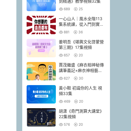
到精通》教學視頻32集
689
25
一心山人｜風水全階113
集系統課，從入門到實戰
一套學完
881
36
姜明吾《堪輿文化啓蒙營
第三期》17集視頻
657
20
賈茂繼‬盛《麻衣相神‬秘傳
講筆義‬記+麻衣神相藝四‬
通玄高面階‬相篇》2本pdf
627
30
黃小鞋 初識你的人生 視
頻33集
469
20
胡潇《奇門測算大講堂》
22集視頻
576
20