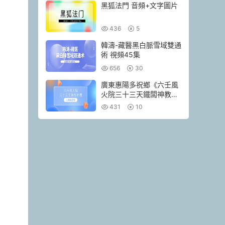
黑狐法門 音頻+文字圖片
436
5
韓濤-藏醫黑白脈雪域雙通
術 視頻45集
656
30
廣東惠陽多祝鄉《六壬風
火院三十三天鐵闆神教》
4本pdf
431
10