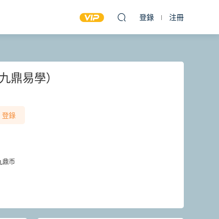
登錄
注冊
（九鼎易學）
登錄
九鼎币