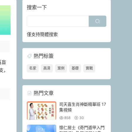
搜索一下
僅支持簡體搜索
熱門标簽
爲盲
名家
高清
案例
基礎
實戰
支，
熱門文章
司天喜生肖神斷精華班 17
集視頻
858
30
懷仁居士《奇門遁甲入門