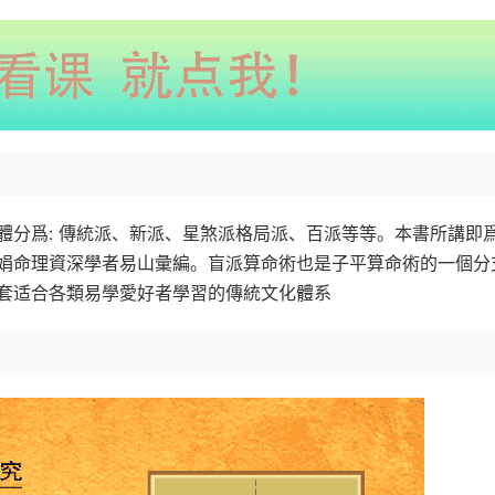
體分爲: 傳統派、新派、星煞派格局派、百派等等。本書所講即
娟命理資深學者易山彙編。盲派算命術也是子平算命術的一個分
套适合各類易學愛好者學習的傳統文化體系