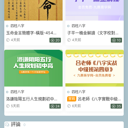
四柱八字
四柱八字
玉命金言簡體字-橫版-454
子平一桶金解讀（文字校對整
頁.pdf
理）.pdf 214頁
4天前
4天前
20
10
四柱八字
四柱八字
洛謙陰陽五行人生規劃初中高
呂老師《八字實戰中級班
實戰
階視頻3套
第四章》355集視頻
5天前
6天前
24
35
評論
0