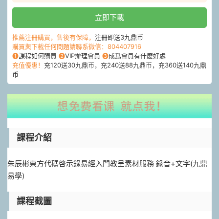
立即下載
推薦注冊購買，售後有保障，
注冊即送3九鼎币
購買與下載任何問題請聯系微信：804407916
❶
課程如何購買
❷
VIP辦理會員
❸
成爲會員有什麽好處
充值優惠！
充120送30九鼎币，充240送88九鼎币，充360送140九鼎
币
課程介紹
朱辰彬東方代碼啓示錄易經入門教呈素材服務 錄音+文字(九鼎
易學)
課程截圖