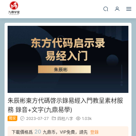
朱辰彬東方代碼啓示錄易經入門教呈素材服
務 錄音+文字(九鼎易學)
獨家
2023-07-27
四柱八字
1.03k
20
下載價格爲
九鼎币，VIP免費，請先
登錄