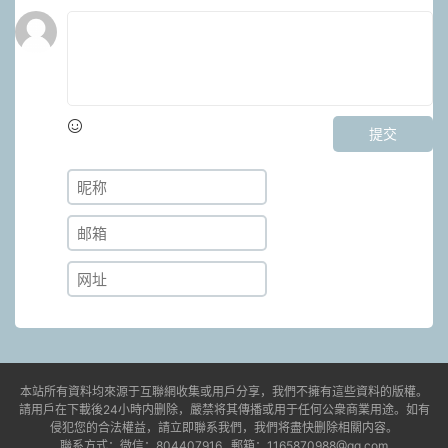
提交
本站所有資料均來源于互聯網收集或用戶分享，我們不擁有這些資料的版權。
請用戶在下載後24小時内删除，嚴禁将其傳播或用于任何公衆商業用途。如有
侵犯您的合法權益，請立即聯系我們，我們将盡快删除相關内容。
聯系方式：微信：804407916 郵箱：1165870988@qq.com