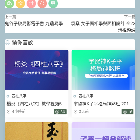
上一篇
下一篇
鬼谷子破局術電子書 九鼎易學
袁燊 女子面相學與面相設‬計 全22
講視頻課
猜你喜歡
四柱八字
四柱八字
楊炎《四柱八字》教學視頻56
宇賀神K子平格局神煞班 2017
集
年 .pdf 452頁
4小時前
3天前
30
16