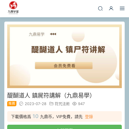
醍醐道人 鎮屍符講解（九鼎易學）
推薦
2023-07-28
符咒法術
947
10
下載價格爲
九鼎币，VIP免費，請先
登錄