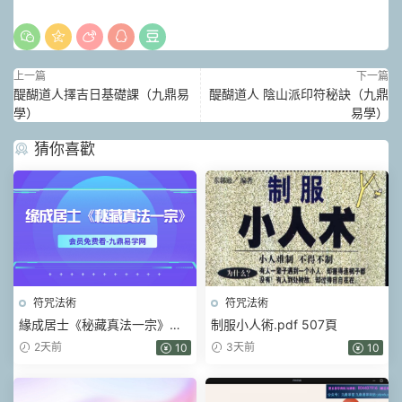
上一篇
下一篇
醍醐道人擇吉日基礎課（九鼎易
醍醐道人 陰山派印符秘訣（九鼎
學）
易學）
猜你喜歡
符咒法術
符咒法術
緣成居士《秘藏真法一宗》視
制服小人術.pdf 507頁
頻+課件
2天前
3天前
10
10