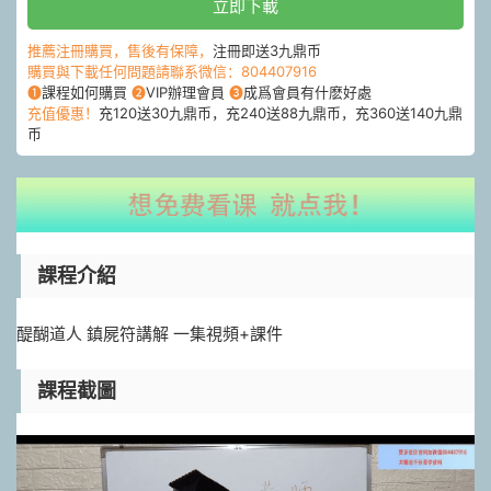
立即下載
推薦注冊購買，售後有保障，
注冊即送3九鼎币
購買與下載任何問題請聯系微信：804407916
❶
課程如何購買
❷
VIP辦理會員
❸
成爲會員有什麽好處
充值優惠！
充120送30九鼎币，充240送88九鼎币，充360送140九鼎
币
課程介紹
醍醐道人 鎮屍符講解 一集視頻+課件
課程截圖