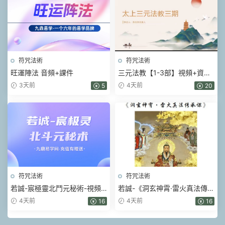
符咒法術
符咒法術
旺運陣法 音頻+課件
三元法教【1-3部】視頻+資料
pdf
3天前
4天前
5
20
符咒法術
符咒法術
若誠-宸極靈北鬥元秘術-視頻-
若誠-《洞玄神霄·雷火真法傳承
文檔pdf
課》-視頻-文檔pdf
4天前
4天前
16
16