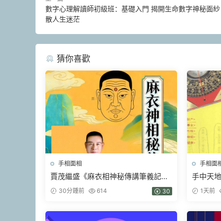
數字心理解讀師初級班：基礎入門 揭開生命數字神秘面紗
散人生迷茫
猜你喜歡
手相面相
手相面
賈茂繼‬盛《麻衣相神‬秘傳講筆義‬記
手中天地 
+麻衣神相藝四‬通玄高面階‬相篇》2本
30分鍾前
614
1天前
30
pdf