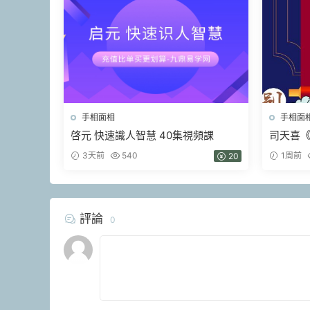
手相面相
手相面
啓元 快速識人智慧 40集視頻課
司天喜
版】.pd
3天前
540
1周前
20
評論
0