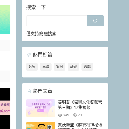
搜索一下
僅支持簡體搜索
熱門标簽
名家
高清
案例
基礎
實戰
熱門文章
姜明吾《堪輿文化啓蒙營
第三期》17集視頻
649
20
賈茂繼‬盛《麻衣相神‬秘傳