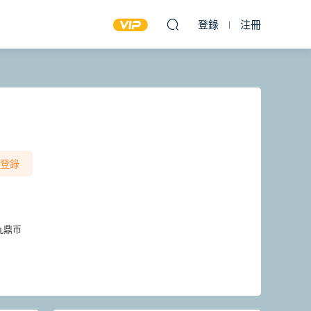
登錄
注冊
登錄
九鼎币