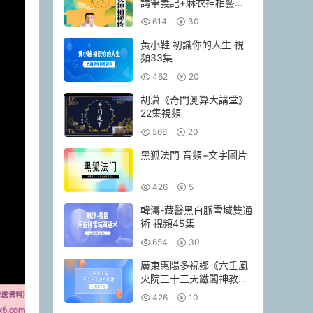
講筆義‬記+麻衣神相藝四‬
通玄高面階‬相篇》2本pdf
614
30
黃小鞋 初識你的人生 視
頻33集
462
20
胡潇《奇門測算大講堂》
22集視頻
566
20
黑狐法門 音頻+文字圖片
426
5
韓濤-藏醫黑白脈雪域雙通
術 視頻45集
654
30
廣東惠陽多祝鄉《六壬風
火院三十三天鐵闆神教》
4本pdf
426
10