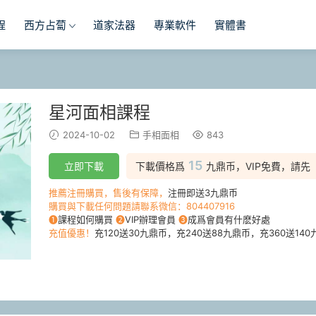
程
西方占蔔
道家法器
專業軟件
實體書
星河面相課程
2024-10-02
手相面相
843
15
立即下載
下載價格爲
九鼎币，VIP免費，請先
推薦注冊購買，售後有保障，
注冊即送3九鼎币
購買與下載任何問題請聯系微信：804407916
❶
課程如何購買
❷
VIP辦理會員
❸
成爲會員有什麽好處
充值優惠！
充120送30九鼎币，充240送88九鼎币，充360送140