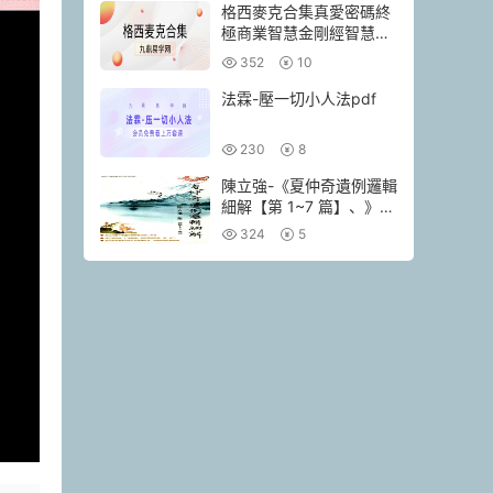
格西麥克合集真愛密碼終
極商業智慧金剛經智慧人
生當和尚遇上鑽石
352
10
法霖-壓一切小人法pdf
230
8
陳立強-《夏仲奇遺例邏輯
細解【第 1~7 篇】、》
174頁–彩色PDF電子書
324
5