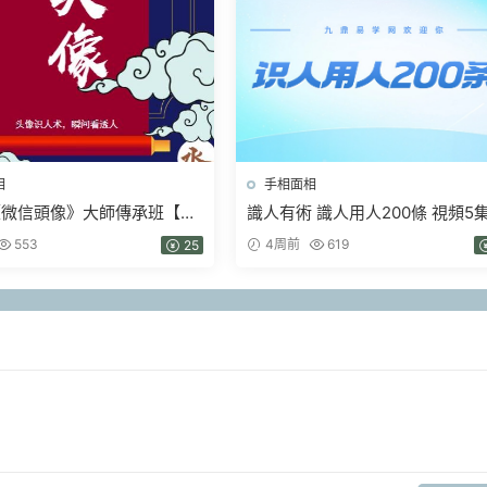
相
手相面相
《微信頭像》大師傳承班【原
識人有術 識人用人200條 視頻5
f 3套資料
553
4周前
619
25