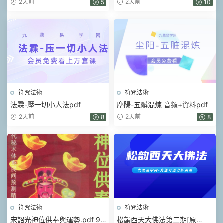
2天前
2天前
5
10
符咒法術
符咒法術
法霖-壓一切小人法pdf
塵陽-五髒混煉 音頻+資料pdf
2天前
2天前
8
8
符咒法術
符咒法術
宋韶光神位供奉與運勢.pdf 99
松韻西天大佛法第二期[原