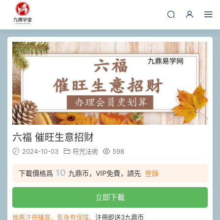
六福 催旺生意招财
2024-10-03
符咒法術
598
10
下載價格爲
九鼎币，VIP免費，請先
登錄
立即下載
推薦注冊購買，售後有保障，
注冊即送3九鼎币