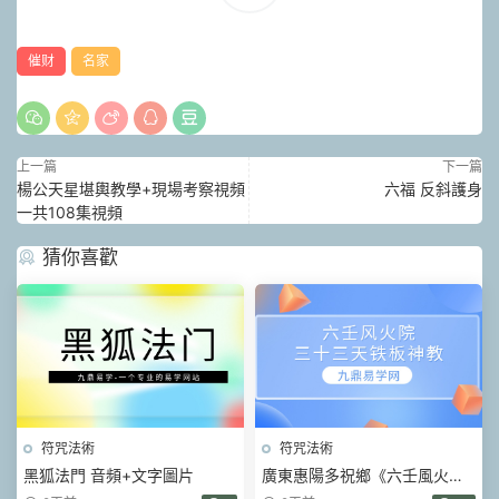
催财
名家
上一篇
下一篇
楊公天星堪輿教學+現場考察視頻
六福 反斜護身
一共108集視頻
猜你喜歡
符咒法術
符咒法術
黑狐法門 音頻+文字圖片
廣東惠陽多祝鄉《六壬風火院
三十三天鐵闆神教》4本pdf