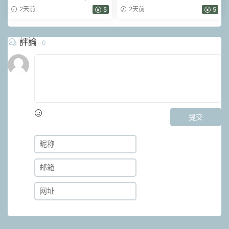
頁
版].pdf 5頁
2天前
2天前
5
5
評論
0
提交