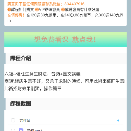
購買與下載任何問題請聯系微信：804407916
❶
課程如何購買
❷
VIP辦理會員
❸
成爲會員有什麽好處
充值優惠！
充120送30九鼎币，充240送88九鼎币，充360送140九鼎
币
課程介紹
六福~催旺生意生财法，音頻+圖文講義
商鋪\飯店生意不好，又急于求财的時候，可用此術來催旺生意!
此術招财效果剛猛，操作簡單​​​​​
課程截圖