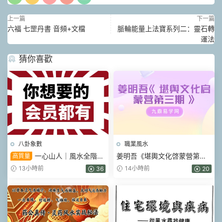
上一篇
下一篇
六福 七罡丹書 音頻+文檔
脈輪能量上法寶系列二：靈石轉
運法
猜你喜歡
八卦象數
職業風水
一心山人｜風水全階
姜明吾《堪輿文化啓蒙營第三
高質量
113集系統課，從入門到實戰一
期》17集視頻
13小時前
14小時前
36
20
套學完