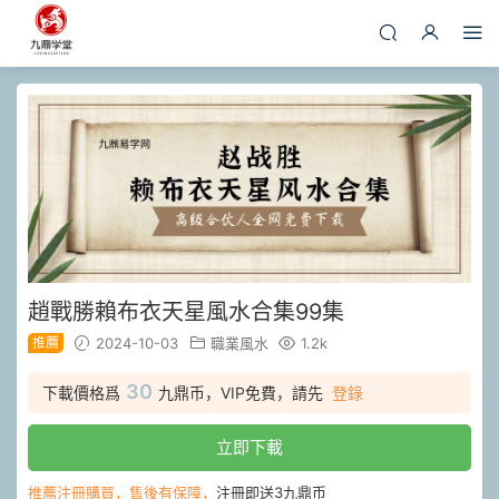
趙戰勝賴布衣天星風水合集99集
推薦
2024-10-03
職業風水
1.2k
30
下載價格爲
九鼎币，VIP免費，請先
登錄
立即下載
推薦注冊購買，售後有保障，
注冊即送3九鼎币