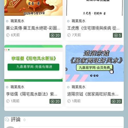
職業風水
職業風水
藥公真傳·藥王風水絕密-彩圖原
王虎應《住宅環境與疾病 從風
版-玄青.pdf 202頁
水尋找健康》428頁.pdf
6天前
7天前
20
5
職業風水
職業風水
李垣儒《陽宅風水斷法》紫玄
道陽宗钺《居家兩旺好風水》
風水大成一實訓班9講視頻課
19集視頻
1周前
1周前
20
20
評論
0