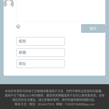
提交
本站所有資料均來源于互聯網收集或用戶分享，我們不擁有這些資料的版權。
請用戶在下載後24小時内删除，嚴禁将其傳播或用于任何公衆商業用途。如有
侵犯您的合法權益，請立即聯系我們，我們将盡快删除相關内容。
聯系方式：微信：804407916 郵箱：1165870988@qq.com