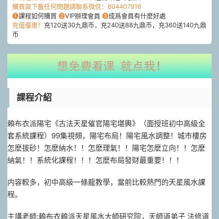
購買與下載任何問題請聯系微信：804407916
❶
課程如何購買
❷
VIP辦理會員
❸
成爲會員有什麽好處
充值優惠！
充120送30九鼎币，充240送88九鼎币，充360送140九鼎
币
課程介紹
賴布衣派陽宅《古法天星催官陽宅堪輿》（面授班初中高級全
套系統課程）99集視頻，陽宅布局！陽宅風水調整！城市樓房
怎麽拔砂！怎麽納水！！怎麽理氣！！陽宅怎麽立向！！怎麽
納氣！！系統化課程！！！怎麽布局發财最重要！！！
内容較多，初中高級一條龍教學，當前比較熱門的天星風水課
程。
主講老師:賴布衣賴派天星風水大師研究院，天師道弟子 法修道