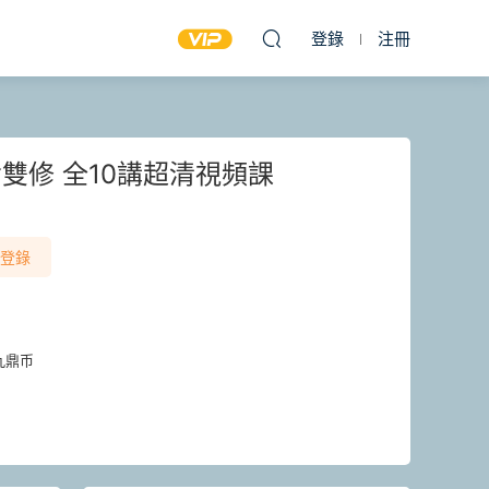
登錄
注冊
雙修 全10講超清視頻課
登錄
九鼎币