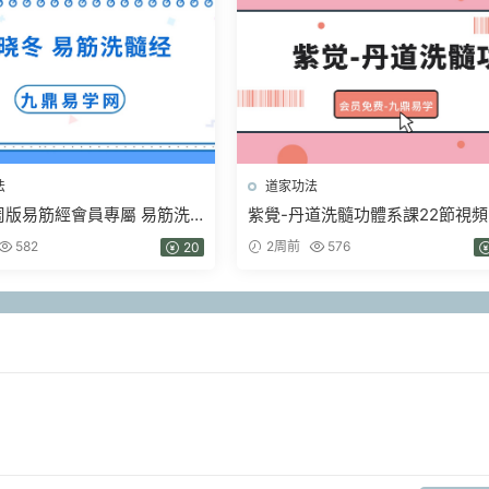
法
道家功法
周版易筋經會員專屬 易筋洗
紫覺-丹道洗髓功體系課22節視
139集
含帶練
582
2周前
576
20