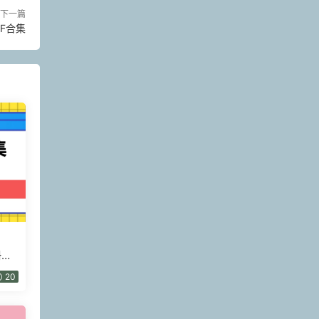
下一篇
DF合集
冊加
20