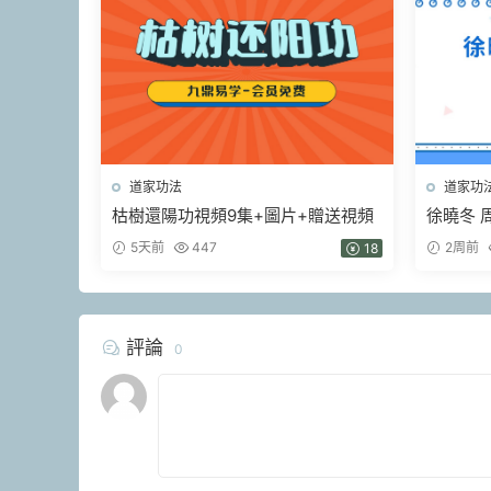
道家功法
道家功
枯樹還陽功視頻9集+圖片+贈送視頻
徐曉冬 
髓經 視頻
5天前
447
2周前
18
評論
0