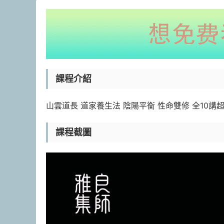
課程介紹
山雲道長 道家養生法 陰陽平衡 性命雙修 全1
課程截圖