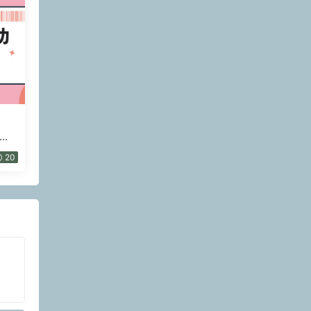
頻課
20