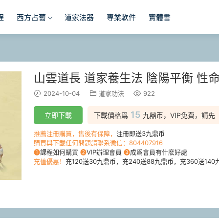
程
西方占蔔
道家法器
專業軟件
實體書
山雲道長 道家養生法 陰陽平衡 性命
2024-10-04
道家功法
922
15
立即下載
下載價格爲
九鼎币，VIP免費，請先
推薦注冊購買，售後有保障，
注冊即送3九鼎币
購買與下載任何問題請聯系微信：804407916
❶
課程如何購買
❷
VIP辦理會員
❸
成爲會員有什麽好處
充值優惠！
充120送30九鼎币，充240送88九鼎币，充360送140