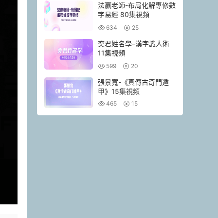
法赢老師-布局化解專修數
字易經 80集視頻
634
25
奕君姓名學–漢字識人術
11集視頻
599
20
張景寬-《真傳古奇門遁
甲》15集視頻
465
15