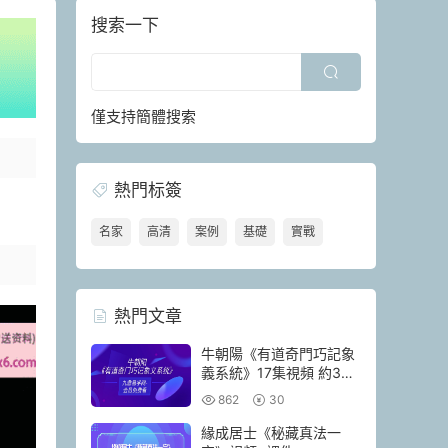
搜索一下
僅支持簡體搜索
熱門标簽
名家
高清
案例
基礎
實戰
熱門文章
牛朝陽《有道奇門巧記象
義系統》17集視頻 約3小
時
862
30
緣成居士《秘藏真法一