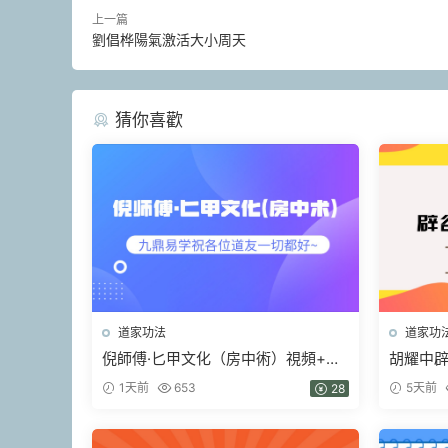
上一篇
劉倡桦陽氣激活大小周天
猜你喜歡
道家功法
道家功
倪師傅·匕甲文化（房中術）視頻+課
胡耀中辟
件
節)視頻
1天前
653
5天前
28