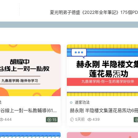
夏光明弟子德盛《2022年全年筆記》175個P
法
道家功法
谷線上一對一私教輔導(61
赫永剛 半隐樓文集蓮花易炁功6
+音頻課
錄音電子版pdf
444
5天前
439
15