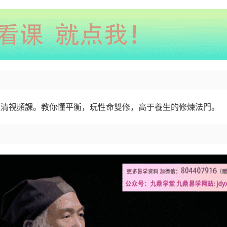
0講超清視頻課。教你懂平衡，玩性命雙修，高于養生的修煉法門。