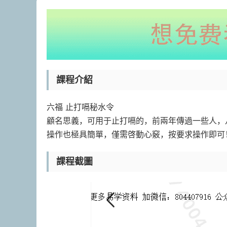
課程介紹
六福 止打嗝‮水秘‬令
課程截圖