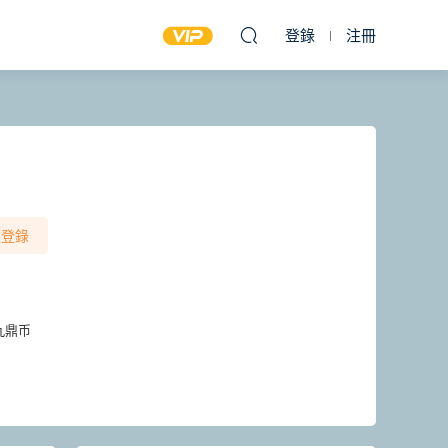
登錄
注冊
登錄
九鼎币