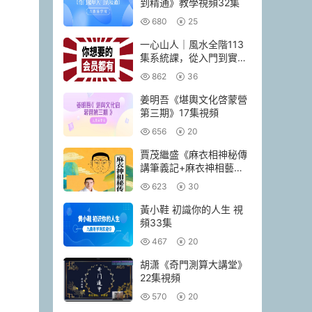
到精通》教學視頻32集
680
25
一心山人｜風水全階113
集系統課，從入門到實戰
一套學完
862
36
姜明吾《堪輿文化啓蒙營
第三期》17集視頻
656
20
賈茂繼‬盛《麻衣相神‬秘傳
講筆義‬記+麻衣神相藝四‬
通玄高面階‬相篇》2本pdf
623
30
黃小鞋 初識你的人生 視
頻33集
467
20
胡潇《奇門測算大講堂》
22集視頻
570
20