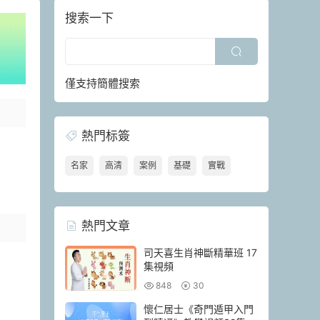
搜索一下
僅支持簡體搜索
熱門标簽
名家
高清
案例
基礎
實戰
熱門文章
司天喜生肖神斷精華班 17
集視頻
848
30
懷仁居士《奇門遁甲入門