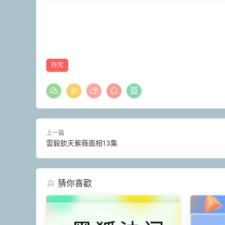
符咒
上一篇
雲毅欽天紫薇面相13集
猜你喜歡