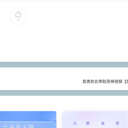
0
曾勇姓名學取用神視頻【