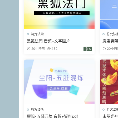
符咒法術
符咒法
黑狐法門 音頻+文字圖片
廣東惠
天鐵闆神
20小時前
432
20小時
5
符咒法術
符咒法
塵陽-五髒混煉 音頻+資料pdf
宋韶光神