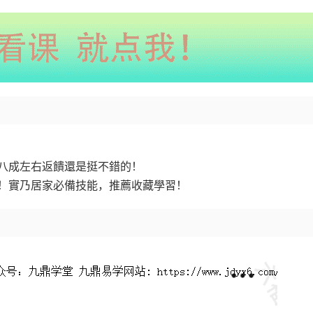
顧‮思名‬義，可用于止‮嗝打‬的，前兩‮傳年‬過一些人，八成左右返饋‮是還‬挺不錯的！
操作也極具簡單，僅需啓動心竅，按要求操作即可！實乃居家必‮技備‬能，推薦收‮學藏‬習！