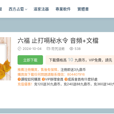
程
西方占蔔
道家法器
專業軟件
實體書
六福 止打嗝秘水令 音頻+文檔
2024-10-04
符咒法術
538
10
立即下載
下載價格爲
九鼎币，VIP免費，請先
推薦注冊購買，售後有保障，
注冊即送3九鼎币
購買與下載任何問題請聯系微信：804407916
❶
課程如何購買
❷
VIP辦理會員
❸
成爲會員有什麽好處
充值優惠！
充120送30九鼎币，充240送88九鼎币，充360送140