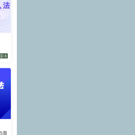
8
 5頁