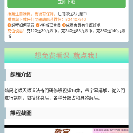
立即下載
推薦注冊購買，售後有保障，
注冊即送3九鼎币
購買與下載任何問題請聯系微信：804407916
❶
課程如何購買
❷
VIP辦理會員
❸
成爲會員有什麽好處
充值優惠！
充120送30九鼎币，充240送88九鼎币，充360送140九鼎
币
課程介紹
鶴晟老師天師道法奇門研修班視頻16集，帶字幕講解，從入門
進行講解，包括終身局，各種分類占和具體解局。
課程截圖