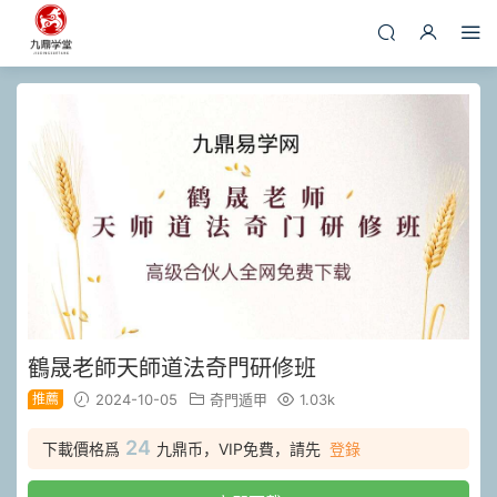
鶴晟老師天師道法奇門研修班
推薦
2024-10-05
奇門遁甲
1.03k
24
下載價格爲
九鼎币，VIP免費，請先
登錄