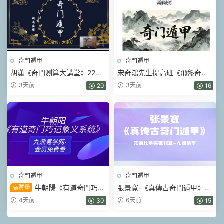
奇門遁甲
奇門遁甲
胡潇《奇門測算大講堂》22集
宋奇鴻先生提高班《飛盤奇
視頻
門》奇門二期【原版】.pdf 90
3天前
3天前
20
16
頁
奇門遁甲
奇門遁甲
牛朝陽《有道奇門巧記
張景寬-《真傳古奇門遁甲》15
高質量
象義系統》17集視頻 約3小時
集視頻
4天前
6天前
30
15