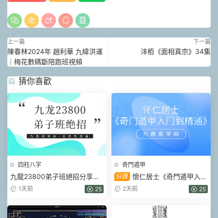
上一篇
下一篇
陳春林2024年 趙利華 九緯洪運
沣栢《面相真宗》34集
｜梅花數碼斷陪跑班視頻
猜你喜歡
四柱八字
奇門遁甲
九龍23800弟子班絕招分享會
懷仁居士《奇門遁甲入門
好課
視頻6集
到精通》教學視頻32集
1天前
2天前
25
25