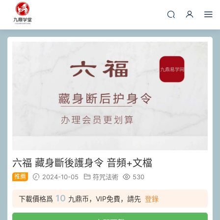
六福 藏身斷後護身令 音頻+文檔
推薦
2024-10-05
符咒法術
530
10
下載價格爲
九鼎币，VIP免費，請先
登錄