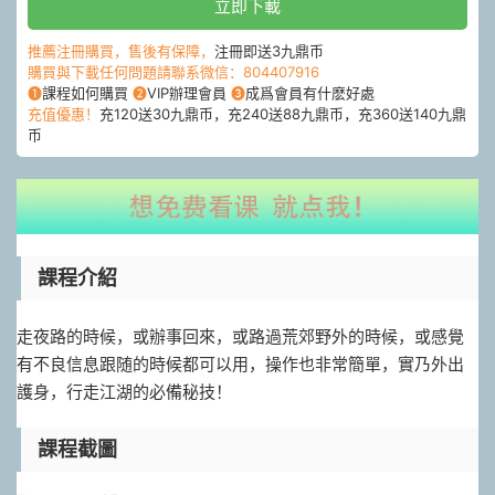
立即下載
推薦注冊購買，售後有保障，
注冊即送3九鼎币
購買與下載任何問題請聯系微信：804407916
❶
課程如何購買
❷
VIP辦理會員
❸
成爲會員有什麽好處
充值優惠！
充120送30九鼎币，充240送88九鼎币，充360送140九鼎
币
課程介紹
走夜路的時候，或辦事回來，或路過荒郊野外的時候，或感覺
有不良信息跟随的時候都可以用，操作也非常簡單，實乃外出
護身，行走江湖的必備秘技！
課程截圖