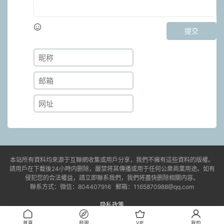
提交
本站所有資料均來源于互聯網收集或用戶分享，我們不擁有這些資料的版權。
請用戶在下載後24小時内删除，嚴禁将其傳播或用于任何公衆商業用途。如有
侵犯您的合法權益，請立即聯系我們，我們将盡快删除相關内容。
聯系方式：微信：804407916 郵箱：1165870988@qq.com
隐私政策
© 2021-2023 jdyx6.com
湘ICP備2023006807号-1
易學課程/國學資料
首頁
發現
VIP
我的