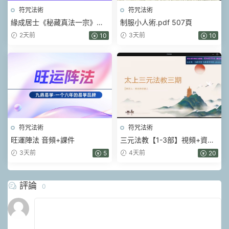
符咒法術
符咒法術
緣成居士《秘藏真法一宗》視
制服小人術.pdf 507頁
頻+課件
2天前
3天前
10
10
符咒法術
符咒法術
旺運陣法 音頻+課件
三元法教【1-3部】視頻+資料
pdf
3天前
4天前
5
20
評論
0