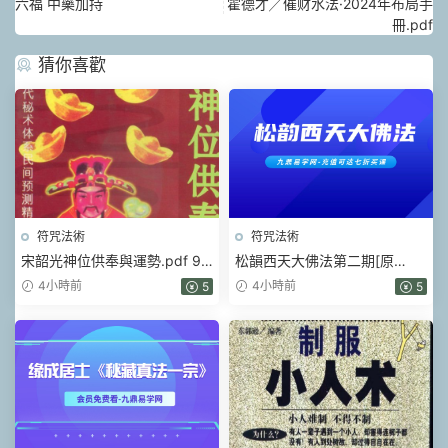
六福 中藥加持
霍德才╱催财水法·2024年布局手
冊.pdf
猜你喜歡
符咒法術
符咒法術
宋韶光神位供奉與運勢.pdf 99
松韻西天大佛法第二期[原
頁
版].pdf 5頁
4小時前
4小時前
5
5