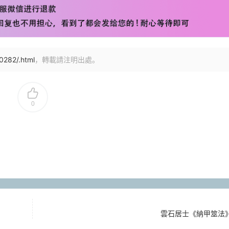
0282/.html
，轉載請注明出處。
0
雲石居士《納甲筮法》