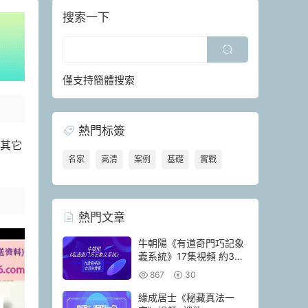
搜索一下
僅支持簡體搜索
熱門标簽
是其它
名家
高清
案例
基礎
實戰
熱門文章
牛朝陽《有道奇門巧記象
義系統》17集視頻 約3小
時
867
30
緣成居士《秘藏真法一