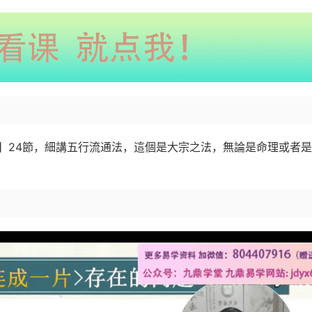
】24節，細講五行流通法，這個是大宗之法，無論是命理或者