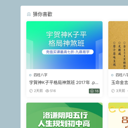
猜你喜歡
四柱八字
四柱八
宇賀神K子平格局神煞班 2017年 .pdf
玉命金言簡
452頁
2天前
516
3天前
16