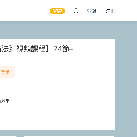
登錄
注冊
法》視頻課程】24節–
登錄
九鼎币