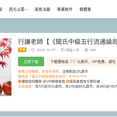
程
西方占蔔
道家法器
專業軟件
實體書
行謙老師【《聞氏中級五行流通論局
推薦
2024-10-07
四柱八字
540
20
立即下載
下載價格爲
九鼎币，VIP免費，請先
推薦注冊購買，售後有保障，
注冊即送3九鼎币
購買與下載任何問題請聯系微信：804407916
❶
課程如何購買
❷
VIP辦理會員
❸
成爲會員有什麽好處
充值優惠！
充120送30九鼎币，充240送88九鼎币，充360送140