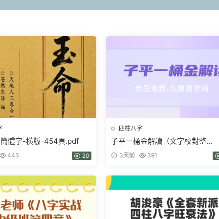
字
四柱八字
體字-橫版-454頁.pdf
子平一桶金解讀（文字校對整
理）.pdf 214頁
443
3天前
391
20