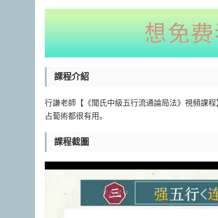
課程介紹
行謙老師【《聞氏中級五行流通論局法》視頻課程
占蔔術都很有用。
課程截圖