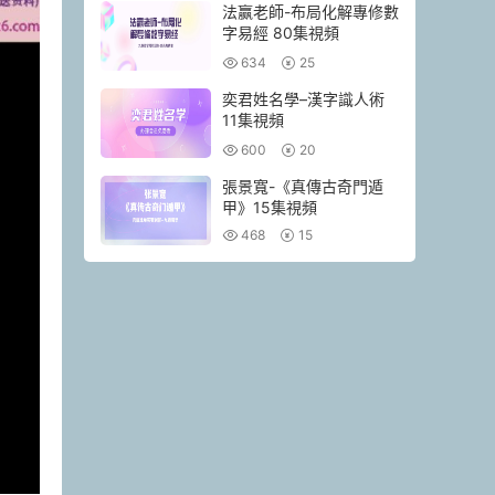
法赢老師-布局化解專修數
字易經 80集視頻
634
25
奕君姓名學–漢字識人術
11集視頻
600
20
張景寬-《真傳古奇門遁
甲》15集視頻
468
15