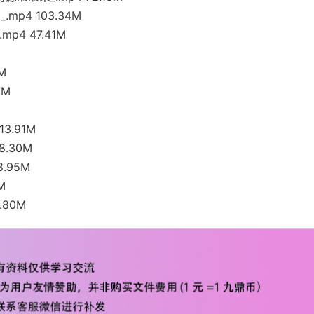
mp4 103.34M
p4 47.41M
M
7M
3.91M
8.30M
.95M
M
.80M