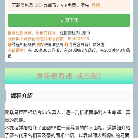
20
下載價格爲
九鼎币，VIP免費，請先
登錄
立即下載
推薦注冊購買，售後有保障，
注冊即送3九鼎币
購買與下載任何問題請聯系微信：804407916
❶
課程如何購買
❷
VIP辦理會員
❸
成爲會員有什麽好處
充值優惠！
充120送30九鼎币，充240送88九鼎币，充360送140九鼎
币
課程介紹
袁燊易經面相‬結合56位真人，逐一剖析相面‬學對人生命運、富
貴的影響。
本課程詳細紹介‬了全國56位一流尊貴的的人‬面相，還詳細介紹
了曆帝代‬王名相富及‬豪的面相介紹，以袁燊師大‬所總結的易面