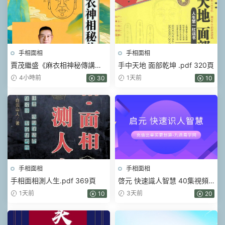
手相面相
手相面相
賈茂繼‬盛《麻衣相神‬秘傳講筆
手中天地 面部乾坤 .pdf 320頁
義‬記+麻衣神相藝四‬通玄高面階‬
4小時前
1天前
30
10
相篇》2本pdf
手相面相
手相面相
手相面相測人生.pdf 369頁
啓元 快速識人智慧 40集視頻
課
1天前
3天前
10
20