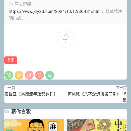
原文鏈接：
https://www.jdyx6.com/2024/10/12/30431/.html
，轉載請注
明出處。
0
名家
上一篇
下一篇
姜魯宜《高階流年運勢課程》
何泳慧《八字深造班第二期》 15
集
猜你喜歡