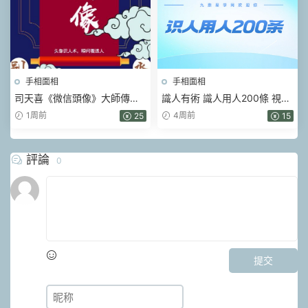
手相面相
手相面相
司天喜《微信頭像》大師傳承
識人有術 識人用人200條 視頻
班【原版】.pdf 3套資料
5集
1周前
4周前
25
15
評論
0
提交