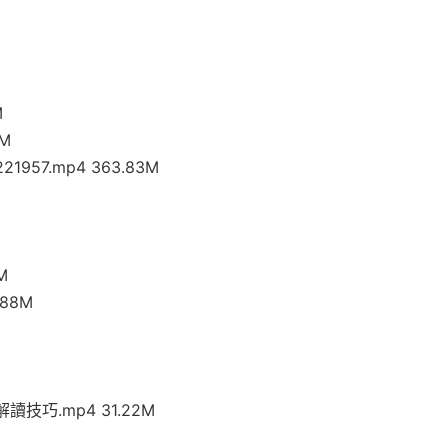
M
M
1957.mp4 363.83M
M
88M
技巧.mp4 31.22M