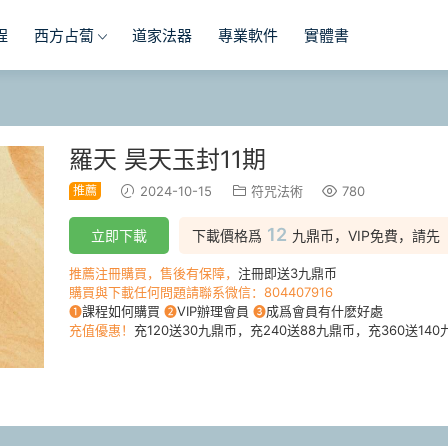
程
西方占蔔
道家法器
專業軟件
實體書
羅天 昊天玉封11期
推薦
2024-10-15
符咒法術
780
12
立即下載
下載價格爲
九鼎币，VIP免費，請先
推薦注冊購買，售後有保障，
注冊即送3九鼎币
購買與下載任何問題請聯系微信：804407916
❶
課程如何購買
❷
VIP辦理會員
❸
成爲會員有什麽好處
充值優惠！
充120送30九鼎币，充240送88九鼎币，充360送140