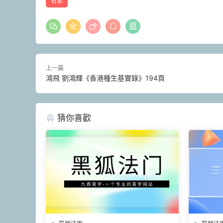
名家
上一篇
鴻飛 劉鴻輝《香港種生基實錄》194頁
猜你喜歡