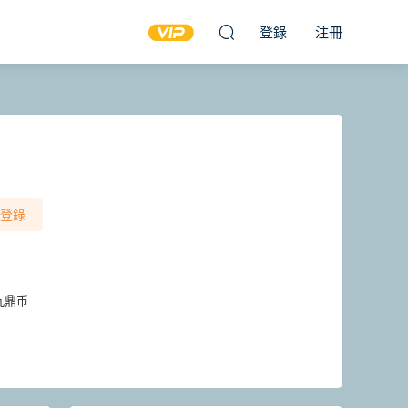
登錄
注冊
登錄
九鼎币