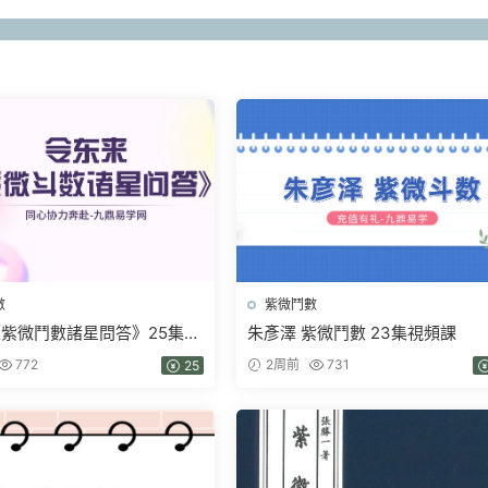
數
紫微鬥數
紫微鬥數諸星問答》25集視
朱彥澤 紫微鬥數 23集視頻課
772
2周前
731
25