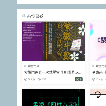
猜你喜歡
紫微鬥數
紫微鬥
紫微鬥數看一次就學會·李明謙著.pdf
令東來《
426頁
頻
5天前
352
7天前
8