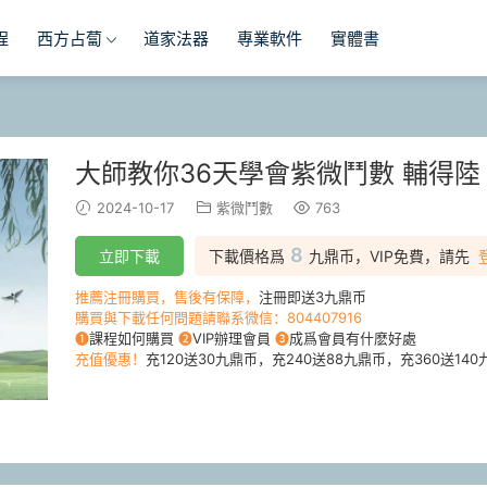
程
西方占蔔
道家法器
專業軟件
實體書
大師教你36天學會紫微鬥數 輔得陸 著
2024-10-17
紫微鬥數
763
8
立即下載
下載價格爲
九鼎币，VIP免費，請先
推薦注冊購買，售後有保障，
注冊即送3九鼎币
購買與下載任何問題請聯系微信：804407916
❶
課程如何購買
❷
VIP辦理會員
❸
成爲會員有什麽好處
充值優惠！
充120送30九鼎币，充240送88九鼎币，充360送140