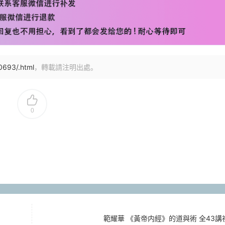
0693/.html
，轉載請注明出處。
0
範耀華 《黃帝内經》的道與術 全43講