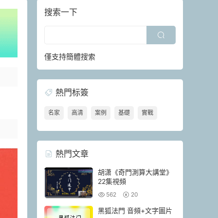
搜索一下
僅支持簡體搜索
熱門标簽
名家
高清
案例
基礎
實戰
熱門文章
胡潇《奇門測算大講堂》
22集視頻
562
20
黑狐法門 音頻+文字圖片