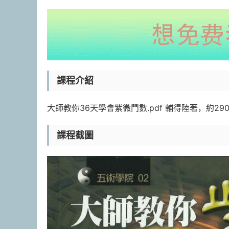
課程介紹
大師教你36天學會紫微鬥數.pdf 輔得陸著，約29
課程截圖