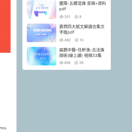
塵陽-五髒混煉 音頻+資料
pdf
351
8
蒼燃四大賦文解讀合集文
字版pdf
482
10
扁鵲中醫–任軒逸-古法煥
顔術(線上課) 視頻33集
656
28