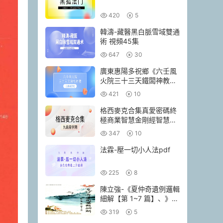
420
5
韓濤-藏醫黑白脈雪域雙通
術 視頻45集
647
30
廣東惠陽多祝鄉《六壬風
火院三十三天鐵闆神教》
4本pdf
421
10
格西麥克合集真愛密碼終
極商業智慧金剛經智慧人
生當和尚遇上鑽石
347
10
法霖-壓一切小人法pdf
225
8
陳立強-《夏仲奇遺例邏輯
細解【第 1~7 篇】、》
174頁–彩色PDF電子書
319
5