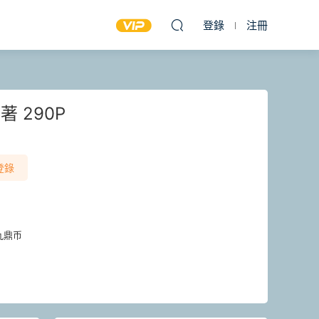
登錄
注冊
 290P
登錄
九鼎币