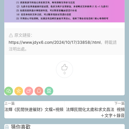
原文鏈接：
https://www.jdyx6.com/2024/10/17/33858/.html
，轉載請
注明出處。
0
上一篇
下一篇
法輝《民間快速催财》文檔+視頻
法輝民間化太歲和求文昌法 視頻
＋文字＋錄音
猜你喜歡