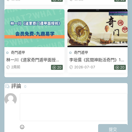
奇門遁甲
奇門遁甲
林一川《道家奇門遁甲面授
李垣儒《民間神助活奇門》12
班》22集視頻
集視頻
2周前
2026-07-07
20
20
評論
0
提交