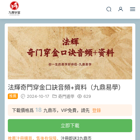
法輝奇門穿金口訣音頻+資料（九鼎易學）
推薦
2024-10-17
奇門遁甲
629
18
下載價格爲
九鼎币，VIP免費，請先
登錄
立即下載
推薦注冊購買，售後有保障，
注冊即送3九鼎币