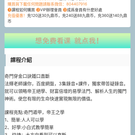
購買與下載任何問題請聯系微信：804407916
❶
課程如何購買
❷
VIP辦理會員
❸
成爲會員有什麽好處
充值優惠！
充120送30九鼎币，充240送88九鼎币，充360送140九鼎
币
課程介紹
奇門穿金口訣鐵口直斷
法輝老師讓你，百度網盤，3集錄音+課件，獨家帶答疑錄音。
就可以領略帝王絕學、财富倍增的易學法門、解析人生的獨門
神術。使您有限的生命快速實現無限的價值。
課程亮點:奇門遁甲，帝王之學
1、簡單:人人可以學
2、好學:小白式教學簡單
3、快捷：大方向看到可以直斷