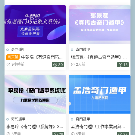
奇門遁甲
奇門遁甲
牛朝陽《有道奇門巧記
張景寬-《真傳古奇門遁甲》15
高質量
象義系統》17集視頻 約3小時
集視頻
9小時前
2天前
30
15
奇門遁甲
奇門遁甲
李易玲《奇門遁甲系統課》39
孟浩奇門遁甲工作事業局與财
集視頻
局理論學習班 視頻8集
5天前
5天前
26
22