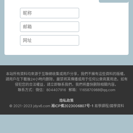
本站所有資料均來源于互聯網收集或用戶分享，我們不擁有這些資料的版權。
請用戶在下載後24小時内删除，嚴禁将其傳播或用于任何公衆商業用途。如有
侵犯您的合法權益，請立即聯系我們，我們将盡快删除相關内容。
聯系方式：微信：804407916 郵箱：1165870988@qq.com
隐私政策
© 2021-2023 jdyx6.com
湘ICP備2023006807号-1
易學課程/國學資料