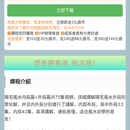
立即下載
推薦注冊購買，售後有保障，
注冊即送3九鼎币
購買與下載任何問題請聯系微信：804407916
❶
課程如何購買
❷
VIP辦理會員
❸
成爲會員有什麽好處
充值優惠！
充120送30九鼎币，充240送88九鼎币，充360送140九鼎
币
課程介紹
陽宅風水内局篇+外局篇共75集視頻，詳細講解陽宅風水外局形
煞化解，并且内外局分别進行了講解，内部布局，其中外局33
集，内局42集，高清講解，通俗易懂，适合風水初學的易
友！ ‌‏ ‍‌‍