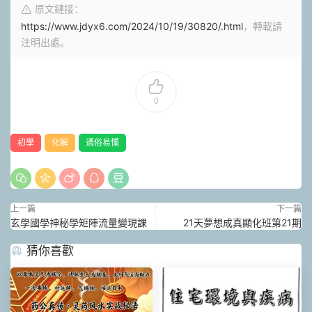
原文鏈接：
https://www.jdyx6.com/2024/10/19/30820/.html
，轉載請
注明出處。
0
初學
化解
通俗易懂
上一篇
下一篇
玄學國學神秘學矩陣流量變現課
21天夢想成真顯化班第21期
猜你喜歡