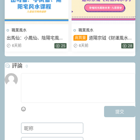
職業風水
職業風水
出馬仙：小鳳仙、陰陽宅風水
道陽宗钺《财運風水
高質量
課程 視頻56集+圖片筆記
學》34集視頻
6天前
6天前
25
28
評論
0
提交