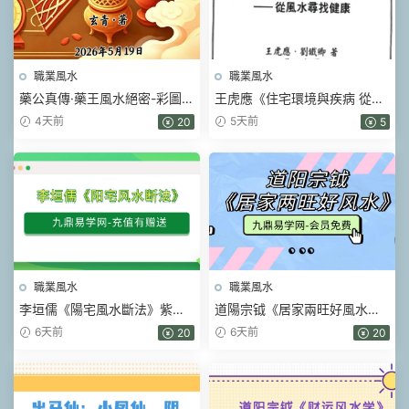
職業風水
職業風水
藥公真傳·藥王風水絕密-彩圖原
王虎應《住宅環境與疾病 從風
版-玄青.pdf 202頁
水尋找健康》428頁.pdf
4天前
5天前
20
5
職業風水
職業風水
李垣儒《陽宅風水斷法》紫玄
道陽宗钺《居家兩旺好風水》
風水大成一實訓班9講視頻課
19集視頻
6天前
6天前
20
20