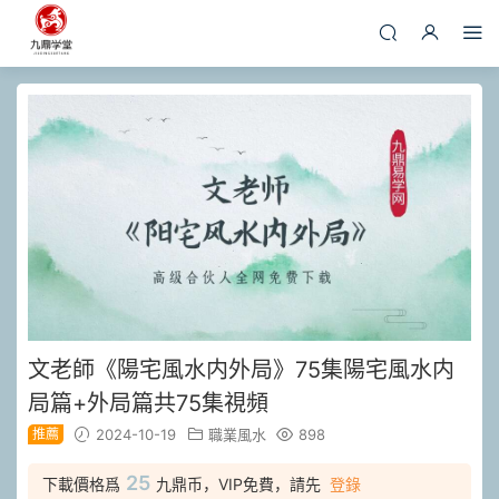
文老師《陽宅風水内外局》75集陽宅風水内
局篇+外局篇共75集視頻
推薦
2024-10-19
職業風水
898
25
下載價格爲
九鼎币，VIP免費，請先
登錄