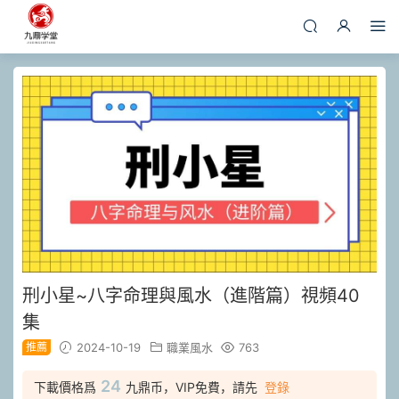
刑小星~八字命理與風水（進階篇）視頻40
集
推薦
2024-10-19
職業風水
763
24
下載價格爲
九鼎币，VIP免費，請先
登錄