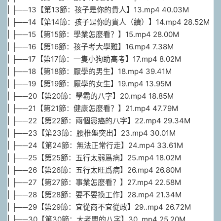
| ├──13【第13節：孩子是你的貴人】13.mp4 40.03M
| ├──14【第14節：孩子是你的貴人（續）】14.mp4 28.52M
| ├──15【第15節：學業怎麽看？】15.mp4 28.00M
| ├──16【第16節：孩子考大學難】16.mp4 7.38M
| ├──17【第17節：一隻小狗助高考】17.mp4 8.02M
| ├──18【第18節：厭學的男生】18.mp4 39.41M
| ├──19【第19節：厭學的女生】19.mp4 13.95M
| ├──20【第20節：學霸的八字】20.mp4 18.85M
| ├──21【第21節：健康怎麽看？】21.mp4 47.79M
| ├──22【第22節：兩個患癌的八字】22.mp4 29.34M
| ├──23【第23節：腰椎盤突出】23.mp4 30.01M
| ├──24【第24節：無法正常行走】24.mp4 33.61M
| ├──25【第25節：五行太弱爲病】25.mp4 18.02M
| ├──26【第26節：五行太旺爲病】26.mp4 26.80M
| ├──27【第27節：事業怎麽看？】27.mp4 22.58M
| ├──28【第28節：要不要換工作】28.mp4 21.34M
| ├──29【第29節：宜從商不宜從政】29..mp4 26.72M
| ├──30【第30節：大老闆的八字】30..mp4 25.20M