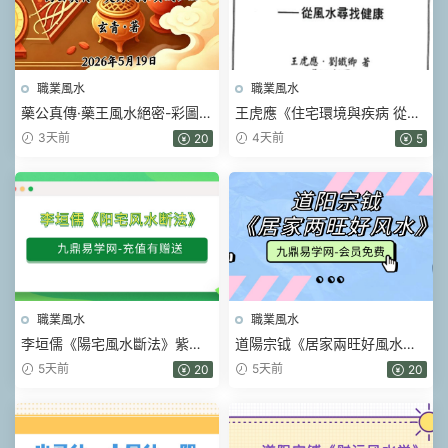
職業風水
職業風水
藥公真傳·藥王風水絕密-彩圖原
王虎應《住宅環境與疾病 從風
版-玄青.pdf 202頁
水尋找健康》428頁.pdf
3天前
4天前
20
5
職業風水
職業風水
李垣儒《陽宅風水斷法》紫玄
道陽宗钺《居家兩旺好風水》
風水大成一實訓班9講視頻課
19集視頻
5天前
5天前
20
20