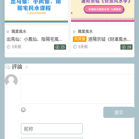
職業風水
職業風水
出馬仙：小鳳仙、陰陽宅風水
道陽宗钺《财運風水
高質量
課程 視頻56集+圖片筆記
學》34集視頻
5天前
5天前
25
28
評論
0
提交