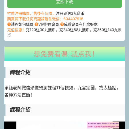
立即下載
推薦注冊購買，售後有保障，
注冊即送3九鼎币
購買與下載任何問題請聯系微信：804407916
❶
課程如何購買
❷
VIP辦理會員
❸
成爲會員有什麽好處
充值優惠！
充120送30九鼎币，充240送88九鼎币，充360送140九鼎
币
課程介紹
承钰老師微信頭像預測課程11個視頻，九宮定圖，找太極點，
各種方法直斷！
課程介紹