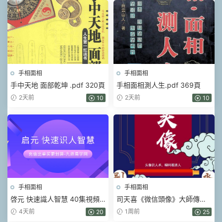
手相面相
手相面相
手中天地 面部乾坤 .pdf 320頁
手相面相測人生.pdf 369頁
2天前
2天前
10
10
手相面相
手相面相
啓元 快速識人智慧 40集視頻
司天喜《微信頭像》大師傳承
課
班【原版】.pdf 3套資料
4天前
1周前
20
25