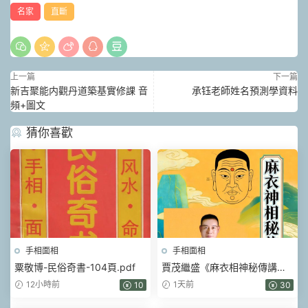
名家
直斷
上一篇
下一篇
新吉聚能内觀丹道築基實修課 音
承钰老師姓名預測學資料
頻+圖文
猜你喜歡
手相面相
手相面相
粟敬博-民俗奇書-104頁.pdf
賈茂繼‬盛《麻衣相神‬秘傳講筆
義‬記+麻衣神相藝四‬通玄高面階‬
12小時前
1天前
10
30
相篇》2本pdf