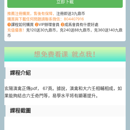
立即下載
推薦注冊購買，售後有保障，
注冊即送3九鼎币
購買與下載任何問題請聯系微信：804407916
❶
課程如何購買
❷
VIP辦理會員
❸
成爲會員有什麽好處
充值優惠！
充120送30九鼎币，充240送88九鼎币，充360送140九鼎
币
課程介紹
玄陽演禽正傳pdf， 67頁。據說，演禽和大六壬相輔相成，如
果能夠結合六壬奇門等，易學水平将有顯著提升。
課程截圖