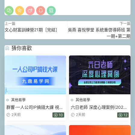
上一篇
下一篇
文心财富訓練營21期［完結］
吳燕 喜悅學堂 系統重啓導師班 第
一期+第二期
猜你喜歡
其他易學
其他易學
群響·一人公司IP搞錢大課 視頻
六日老師 深度心理案例(2026)
+課件pdf
視頻16集
2天前
2天前
10
12