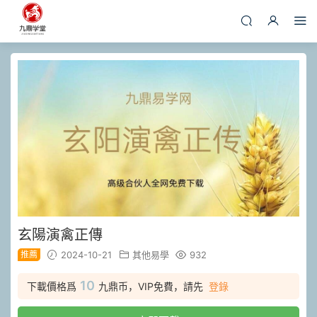
玄陽演禽正傳
推薦
2024-10-21
其他易學
932
10
下載價格爲
九鼎币，VIP免費，請先
登錄