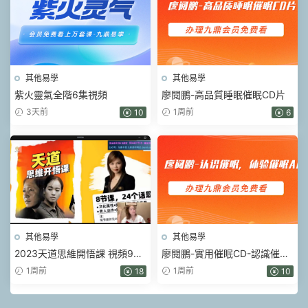
其他易學
其他易學
紫火靈氣全階6集視頻
廖閱鵬-高品質睡眠催眠CD片
3天前
1周前
10
6
其他易學
其他易學
2023天道思維開悟課 視頻9集
廖閱鵬-實用催眠CD-認識催
+課件pdf
眠，體驗催眠A
1周前
1周前
18
10