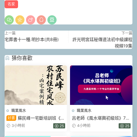
名家
上一篇
下一篇
宅葬書十一種.明抄本(共8冊)
許光明宮廷秘傳道法初中級課程
視頻19集
猜你喜歡
職業風水
職業風水
蘇民峰一宅斷培訓班《農
呂老師《風水堪輿初級班》70
好書
村住宅風水實戰、吉宅兇宅案
集視頻
3小時前
4小時前
25
25
例精解、兇宅案例精解》202
頁