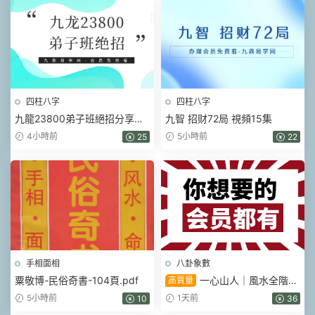
四柱八字
四柱八字
九龍23800弟子班絕招分享會
九智 招财72局 視頻15集
視頻6集
4小時前
5小時前
25
22
手相面相
八卦象數
粟敬博-民俗奇書-104頁.pdf
一心山人｜風水全階
高質量
113集系統課，從入門到實戰一
5小時前
1天前
10
36
套學完