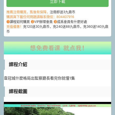
立即下載
推薦注冊購買，售後有保障，
注冊即送3九鼎币
購買與下載任何問題請聯系微信：804407916
❶
課程如何購買
❷
VIP辦理會員
❸
成爲會員有什麽好處
充值優惠！
充120送30九鼎币，充240送88九鼎币，充360送140九鼎
币
課程介紹
韋冠城什麽格局出監察廳長看完你就懂1集
課程截圖