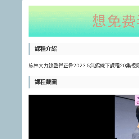
課程介紹
施林大力線整脊正骨2023.5無錫線下課程20集視
課程截圖