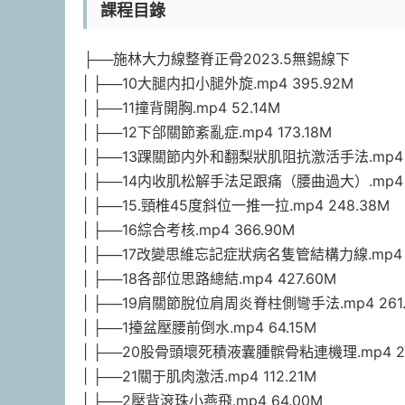
課程目錄
├──施林大力線整脊正骨2023.5無錫線下
| ├──10大腿内扣小腿外旋.mp4 395.92M
| ├──11撞背開胸.mp4 52.14M
| ├──12下郃關節紊亂症.mp4 173.18M
| ├──13踝關節内外和翻梨狀肌阻抗激活手法.mp4 3
| ├──14内收肌松解手法足跟痛（腰曲過大）.mp4 2
| ├──15.頸椎45度斜位一推一拉.mp4 248.38M
| ├──16綜合考核.mp4 366.90M
| ├──17改變思維忘記症狀病名隻管結構力線.mp4 1
| ├──18各部位思路總結.mp4 427.60M
| ├──19肩關節脫位肩周炎脊柱側彎手法.mp4 261.
| ├──1擡盆壓腰前倒水.mp4 64.15M
| ├──20股骨頭壞死積液囊腫髌骨粘連機理.mp4 29
| ├──21關于肌肉激活.mp4 112.21M
| ├──2壓背滾珠小燕飛.mp4 64.00M