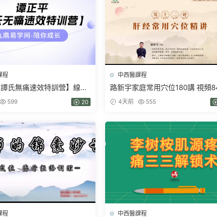
課程
中西醫課程
【譚氏無痛速效特訓營】線下
路新宇家庭常用穴位180講 視頻8
視頻）52集
+網頁版文檔
599
4天前
555
20
課程
中西醫課程