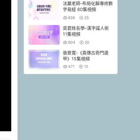
法赢老師-布局化解專修數
字易經 80集視頻
636
25
奕君姓名學–漢字識人術
11集視頻
604
20
張景寬-《真傳古奇門遁
甲》15集視頻
471
15