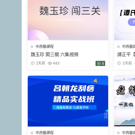
中西醫課程
中西醫
魏玉珍 闖三關 六集視頻
譚正平
班（現場
2天前
483
3天前
8
中西醫課程
中西醫