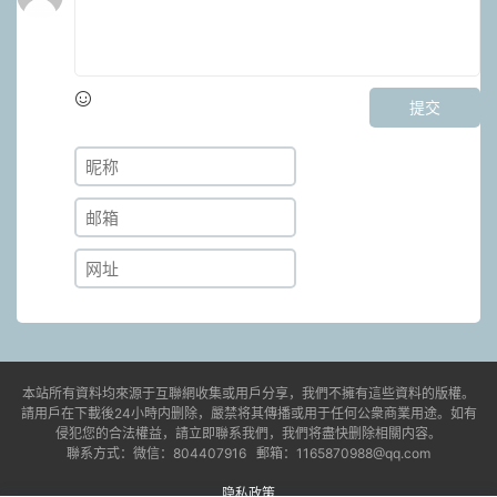
提交
本站所有資料均來源于互聯網收集或用戶分享，我們不擁有這些資料的版權。
請用戶在下載後24小時内删除，嚴禁将其傳播或用于任何公衆商業用途。如有
侵犯您的合法權益，請立即聯系我們，我們将盡快删除相關内容。
聯系方式：微信：804407916 郵箱：1165870988@qq.com
隐私政策