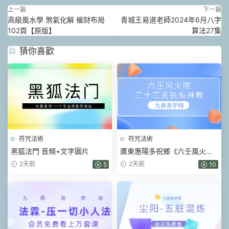
上一篇
下一篇
高級風水學 煞氣化解 催财布局
青城王易道老師2024年6月八字
102頁【原版】
算法27集
猜你喜歡
符咒法術
符咒法術
黑狐法門 音頻+文字圖片
廣東惠陽多祝鄉《六壬風火院
三十三天鐵闆神教》4本pdf
2天前
2天前
5
10