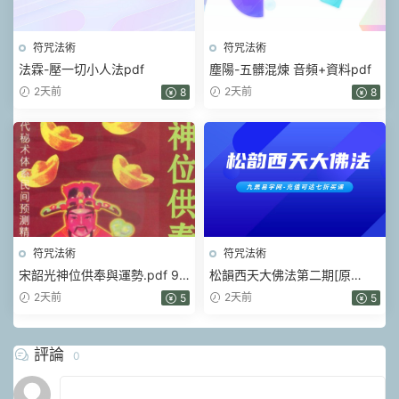
符咒法術
符咒法術
法霖-壓一切小人法pdf
塵陽-五髒混煉 音頻+資料pdf
2天前
2天前
8
8
符咒法術
符咒法術
宋韶光神位供奉與運勢.pdf 99
松韻西天大佛法第二期[原
頁
版].pdf 5頁
2天前
2天前
5
5
評論
0