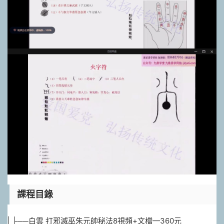
課程目錄
| ├──白雲 打邪滅巫朱元帥秘法8視頻+文檔—360元