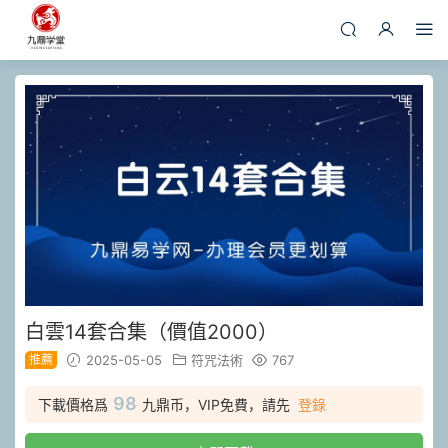
白雲14套合集（價值2000）
推薦
2025-05-05
符咒法術
767
98
下載價格爲
九鼎币，VIP免費，請先
登錄