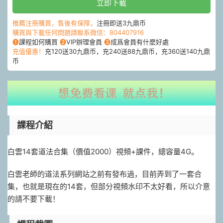
立即下載
推薦注冊購買，售後有保障，
注冊即送3九鼎币
購買與下載任何問題請聯系微信：804407916
❶
課程如何購買
❷
VIP辦理會員
❸
成爲會員有什麽好處
充值優惠！
充120送30九鼎币，充240送88九鼎币，充360送140九鼎
币
課程介紹
白雲14套道法合集（價值2000）視頻+課件，總容量4G。
白雲老師的道法系列網站之前有發布過，目前弄到了一套合
集，也就是現在的14套，但部分視頻水印不太好看，所以介意
的請不要下載！