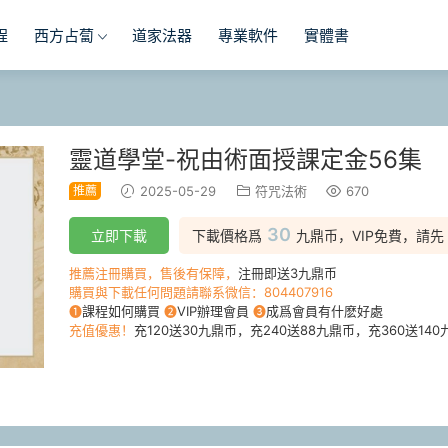
程
西方占蔔
道家法器
專業軟件
實體書
靈道學堂-祝由術面授課定金56集
推薦
2025-05-29
符咒法術
670
30
立即下載
下載價格爲
九鼎币，VIP免費，請先
推薦注冊購買，售後有保障，
注冊即送3九鼎币
購買與下載任何問題請聯系微信：804407916
❶
課程如何購買
❷
VIP辦理會員
❸
成爲會員有什麽好處
充值優惠！
充120送30九鼎币，充240送88九鼎币，充360送140