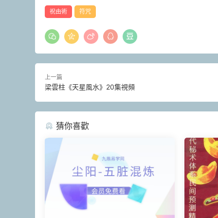
祝由術
符咒
上一篇
梁雲柱《天星風水》20集視頻
猜你喜歡