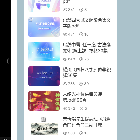
pdf
341
8
蒼燃四大賦文解讀合集文
字版pdf
474
10
扁鵲中醫–任軒逸-古法煥
顔術(線上課) 視頻33集
648
28
楊炎《四柱八字》教學視
頻56集
788
30
宋韶光神位供奉與運
勢.pdf 99頁
342
5
宋奇鴻先生提高班《飛盤
奇門》奇門二期【原
版】.pdf 90頁
560
16