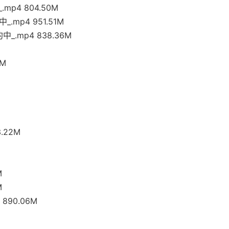
mp4 804.50M
.mp4 951.51M
_.mp4 838.36M
0M
.22M
M
M
890.06M