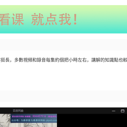
内容挺長，多數視頻和錄音每集約個把小時左右，講解的知識點也