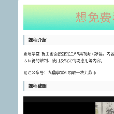
課程介紹
靈道學堂-祝由術面授課定金56集視頻+錄音。
涉及符的繪制、使用及特定情境應用等内容。
關注公衆号：九鼎學堂6 領取十枚九鼎币
課程截圖