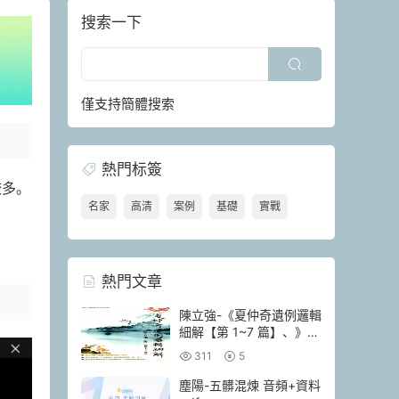
搜索一下
僅支持簡體搜索
熱門标簽
較多。
名家
高清
案例
基礎
實戰
熱門文章
陳立強-《夏仲奇遺例邏輯
細解【第 1~7 篇】、》
174頁–彩色PDF電子書
311
5
塵陽-五髒混煉 音頻+資料