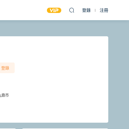
登錄
注冊
登錄
九鼎币