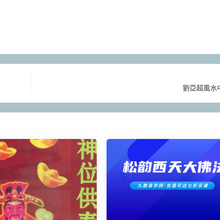
劉亞超風水