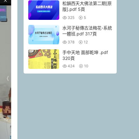
松韻西天大佛法第二期[原
版].pdf 5頁
325
5
水河子秘傳古法梅花-系統
一體班.pdf 317頁
378
12
手中天地 面部乾坤 .pdf
320頁
424
10