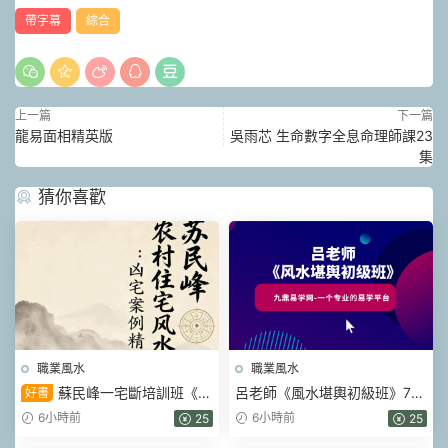
帶字幕
綜合
上一篇
下一篇
龍易面相精英版
吳雨芯 生命數字全息命理師課23
集
猜你喜歡
職業風水
職業風水
蘇民峰一宅斷培訓班《農
呂老師《風水堪輿初級班》70
好書
村住宅風水實戰、吉宅兇宅案
集視頻
6小時前
6小時前
25
25
例精解、兇宅案例精解》202