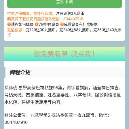
立即下載
推薦注冊購買，售後有保障，
注冊即送3九鼎币
購買與下載任何問題請聯系微信：804407916
❶
課程如何購買
❷
VIP辦理會員
❸
成爲會員有什麽好處
充值優惠！
充120送30九鼎币，充240送88九鼎币，充360送140九鼎
币
課程介紹
孫赫珑 易學高級班視頻課95集，帶字幕講解，涵蓋擇日擇吉、
号碼天機、四象補運、姓名重要性、八字預測、辦公與環境風
水化解、易經生活運用等内容。
關注公衆号：九鼎學堂6 找站長領取十枚九鼎币，微信：
804407916