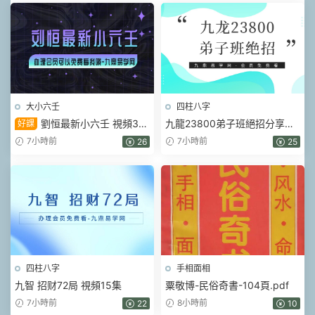
頁
大小六壬
四柱八字
劉恒最新小六壬 視頻36
九龍23800弟子班絕招分享會
好課
集
視頻6集
7小時前
7小時前
26
25
四柱八字
手相面相
九智 招财72局 視頻15集
粟敬博-民俗奇書-104頁.pdf
7小時前
8小時前
22
10