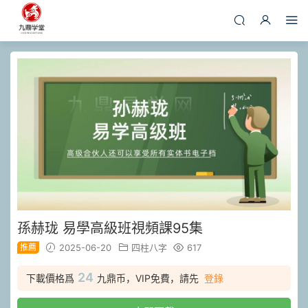
孫赫珑 易學高級班視頻課95集
推薦
2025-06-20
四柱八字
617
24
下載價格爲
九鼎币，VIP免費，請先
登錄